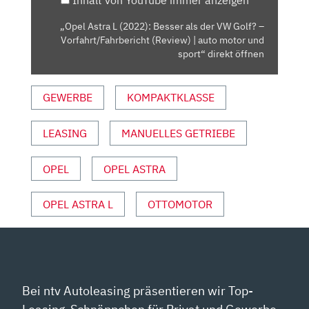
VW
GOLF?
„Opel Astra L (2022): Besser als der VW Golf? –
–
Vorfahrt/Fahrbericht (Review) | auto motor und
VORFAHRT/FAHRBERICHT
sport“ direkt öffnen
(REVIEW)
|
GEWERBE
KOMPAKTKLASSE
AUTO
MOTOR
LEASING
MANUELLES GETRIEBE
UND
SPORT“
VON
OPEL
OPEL ASTRA
YOUTUBE
ANZEIGEN
OPEL ASTRA L
OTTOMOTOR
Bei ntv Autoleasing präsentieren wir Top-