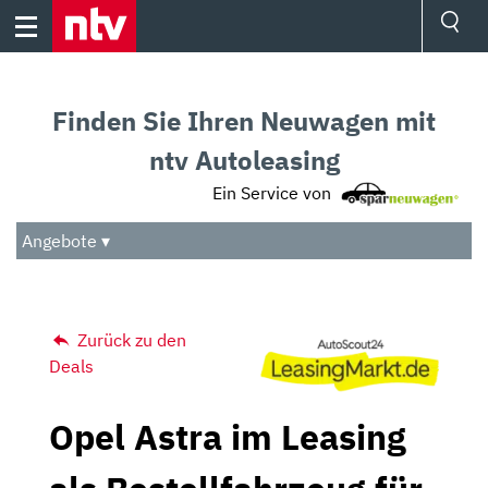
Skip
to
content
Ressorts
Sport
Finden Sie Ihren Neuwagen mit
Börse
Wetter
ntv Autoleasing
TV
Ein Service von
Video
Audio
Angebote ▾
Das Beste
Zurück zu den
Deals
Opel Astra im Leasing