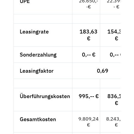
UPE
26.650,-
22.395,-
-€
- €
Leasingrate
183,63
154,31
€
€
Sonderzahlung
0,-- €
0,-- €
Leasingfaktor
0,69
Überführungskosten
995,-- €
836,13
€
Gesamtkosten
9.809,24
8.243,06
€
€