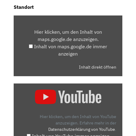
Standort
INHALT
VON
Hier klicken, um den Inhalt von
MAPS.GOOGLE.DE
maps.google.de anzuzeigen.
ANZEIGEN
Inhalt von maps.google.de immer
anzeigen
Inhalt direkt öffnen
„OPEL
ASTRA
L
(2022):
BESSER
Hier klicken, um den Inhalt von YouTube
ALS
anzuzeigen.
Erfahre mehr in der
Datenschutzerklärung von YouTube
.
DER
Inhalt von YouTube immer anzeigen