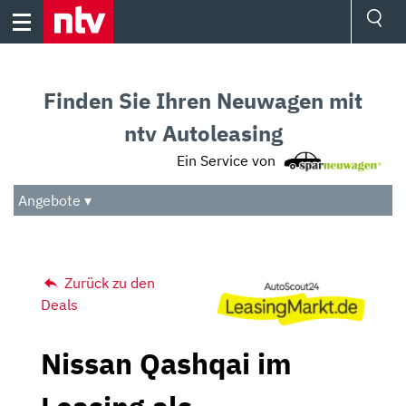
Skip
to
content
Ressorts
Sport
Finden Sie Ihren Neuwagen mit
Börse
Wetter
ntv Autoleasing
TV
Ein Service von
Video
Audio
Angebote ▾
Das Beste
Zurück zu den
Deals
Nissan Qashqai im