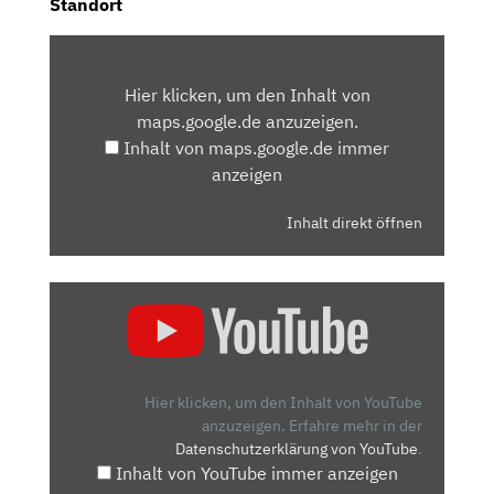
Standort
INHALT
VON
Hier klicken, um den Inhalt von
MAPS.GOOGLE.DE
maps.google.de anzuzeigen.
ANZEIGEN
Inhalt von maps.google.de immer
anzeigen
Inhalt direkt öffnen
„NISSAN
QASHQAI
(2021):
WIE
GUT
Hier klicken, um den Inhalt von YouTube
IST
anzuzeigen.
Erfahre mehr in der
Datenschutzerklärung von YouTube
.
DIE
Inhalt von YouTube immer anzeigen
DRITTE