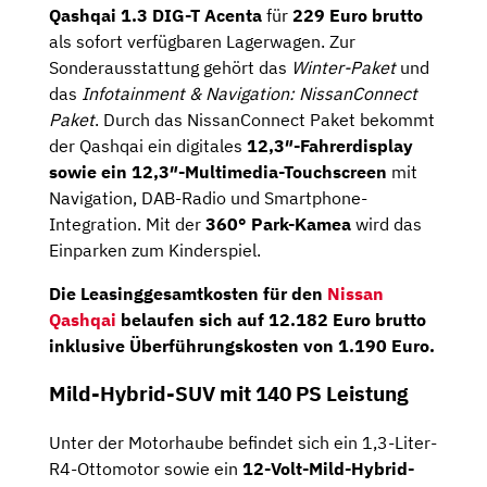
Qashqai 1.3 DIG-T Acenta
für
229 Euro brutto
als sofort verfügbaren Lagerwagen. Zur
Sonderausstattung gehört das
Winter-Paket
und
das
Infotainment & Navigation: NissanConnect
Paket
. Durch das NissanConnect Paket bekommt
der Qashqai ein digitales
12,3″-Fahrerdisplay
sowie ein 12,3″-Multimedia-Touchscreen
mit
Navigation, DAB-Radio und Smartphone-
Integration. Mit der
360° Park-Kamea
wird das
Einparken zum Kinderspiel.
Die Leasinggesamtkosten für den
Nissan
Qashqai
belaufen sich auf
12.182
Euro brutto
inklusive
Überführungskosten von 1.190 Euro
.
Mild-Hybrid-SUV mit 140 PS Leistung
Unter der Motorhaube befindet sich ein 1,3-Liter-
R4-Ottomotor sowie ein
12-Volt-Mild-Hybrid-