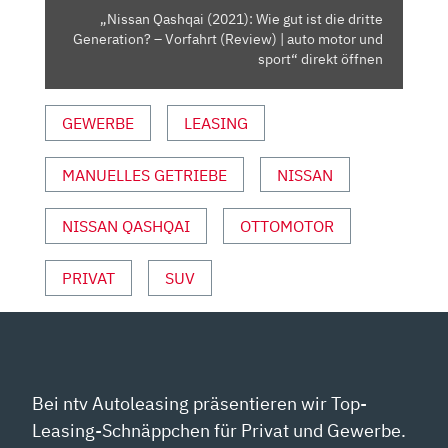
GENERATION?
„Nissan Qashqai (2021): Wie gut ist die dritte
–
Generation? – Vorfahrt (Review) | auto motor und
VORFAHRT
sport“ direkt öffnen
(REVIEW)
|
GEWERBE
LEASING
AUTO
MOTOR
MANUELLES GETRIEBE
NISSAN
UND
SPORT“
VON
NISSAN QASHQAI
OTTOMOTOR
YOUTUBE
ANZEIGEN
PRIVAT
SUV
Bei ntv Autoleasing präsentieren wir Top-
Leasing-Schnäppchen für Privat und Gewerbe.