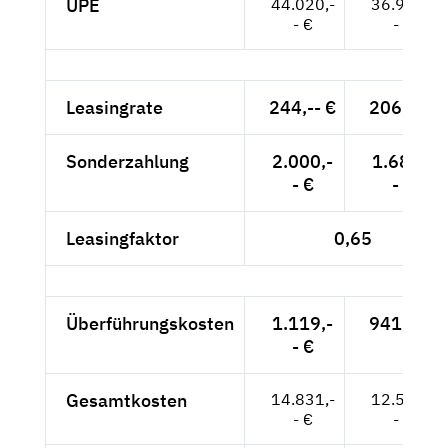
UPE
44.020,-
36.992,-
- €
- €
Leasingrate
244,-- €
206,-- €
Sonderzahlung
2.000,-
1.681,-
- €
- €
Leasingfaktor
0,65
Überführungskosten
1.119,-
941,-- €
- €
Gesamtkosten
14.831,-
12.510,-
- €
- €