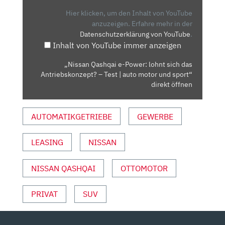
LOHNT
Hier klicken, um den Inhalt von YouTube
SICH
anzuzeigen.
Erfahre mehr in der
Datenschutzerklärung von YouTube
.
DAS
Inhalt von YouTube immer anzeigen
ANTRIEBSKONZEPT?
–
„Nissan Qashqai e-Power: lohnt sich das
TEST
Antriebskonzept? – Test | auto motor und sport“
|
direkt öffnen
AUTO
MOTOR
AUTOMATIKGETRIEBE
GEWERBE
UND
SPORT“
LEASING
NISSAN
VON
YOUTUBE
ANZEIGEN
NISSAN QASHQAI
OTTOMOTOR
PRIVAT
SUV