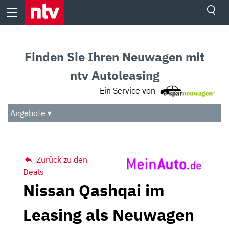
Skip
to
content
Ressorts
Sport
Finden Sie Ihren Neuwagen mit
Börse
Wetter
ntv Autoleasing
TV
Ein Service von
Video
Audio
Angebote ▾
Das Beste
Zurück zu den
Deals
Nissan Qashqai im
Leasing als Neuwagen