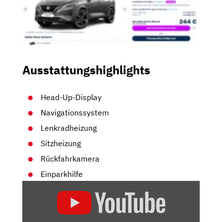
Ausstattungshighlights
Head-Up-Display
Navigationssystem
Lenkradheizung
Sitzheizung
Rückfahrkamera
Einparkhilfe
„NISSAN
QASHQAI
E-
POWER: