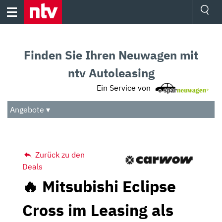
Skip
to
content
Ressorts
Sport
Finden Sie Ihren Neuwagen mit
Börse
Wetter
ntv Autoleasing
TV
Ein Service von
Video
Audio
Angebote ▾
Das Beste
Zurück zu den
Deals
🔥 Mitsubishi Eclipse
Cross im Leasing als