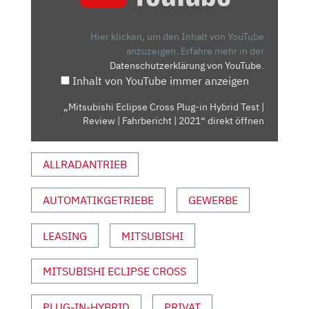
CROSS
PLUG-
IN
Hier klicken, um den Inhalt von YouTube
HYBRID
anzuzeigen.
Erfahre mehr in der
Datenschutzerklärung von YouTube
.
TEST
Inhalt von YouTube immer anzeigen
|
REVIEW
„Mitsubishi Eclipse Cross Plug-in Hybrid Test |
|
Review | Fahrbericht | 2021“ direkt öffnen
FAHRBERICHT
|
ALLRADANTRIEB
2021“
VON
YOUTUBE
AUTOMATIKGETRIEBE
GEWERBE
ANZEIGEN
LEASING
MITSUBISHI
MITSUBISHI ECLIPSE CROSS
PLUG-IN-HYBRID
PRIVAT