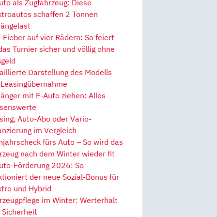
uto als Zugfahrzeug: Diese
ktroautos schaffen 2 Tonnen
ängelast
Fieber auf vier Rädern: So feiert
 das Turnier sicher und völlig ohne
geld
aillierte Darstellung des Modells
 Leasingübernahme
änger mit E-Auto ziehen: Alles
senswerte
sing, Auto-Abo oder Vario-
anzierung im Vergleich
hjahrscheck fürs Auto – So wird das
rzeug nach dem Winter wieder fit
uto-Förderung 2026: So
ktioniert der neue Sozial-Bonus für
ktro und Hybrid
rzeugpflege im Winter: Werterhalt
 Sicherheit