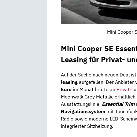
Mini Cooper S
Mini Cooper SE Essent
Leasing für Privat- u
Auf der Suche nach neuen Deal ist
leasing
aufgefallen. Der Anbieter 
Euro
im Monat brutto an
Privat
– 
Moonwalk Grey Metallic
erhältlich
Ausstattungslinie
Essential Trim
m
Navigationssystem
mit Touchfunk
Radio sowie moderne LED-Scheinwe
integrierter Sitzheizung.