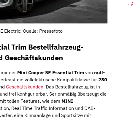
→
E Electric; Quelle: Pressefoto
ial Trim Bestellfahrzeug-
nd Geschäftskunden
 mir der
Mini Cooper SE Essential Trim
von
null-
verleast die vollelektrische Kompaktklasse für
280
und
Geschäftskunden
. Das Bestellfahrzeug ist in
 und frei konfigurierbar. Serienmäßig überzeugt die
it tollen Features, wie dem
MINI
tion, Real Time Traffic Information und DAB-
rfer, eine Klimaanlage und Sportsitze mit