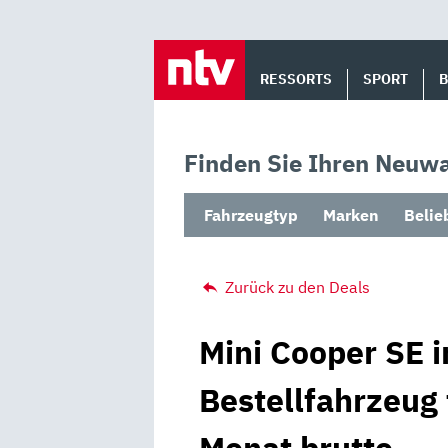
Skip
to
RESSORTS
SPORT
content
Finden Sie Ihren Neuwa
Fahrzeugtyp
Marken
Belie
Zurück zu den Deals
Mini Cooper SE i
Bestellfahrzeug 