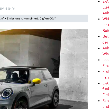
E-A
Ele
UM 10:01
Anh
WM-
km* • Emissionen: kombiniert: 0 g/km CO
*
2
ihr
Buß
Det
der
Anh
Wis
Lea
Fin
Frü
Fah
E-A
fun
Ele
Fah
und