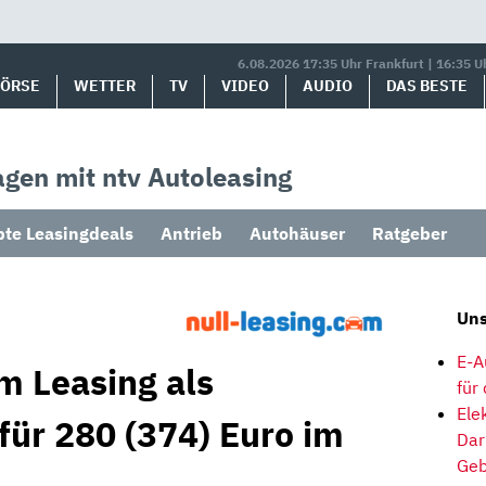
6.08.2026 17:35 Uhr Frankfurt | 16:35 U
BÖRSE
WETTER
TV
VIDEO
AUDIO
DAS BESTE
gen mit ntv Autoleasing
bte Leasingdeals
Antrieb
Autohäuser
Ratgeber
Uns
E-A
m Leasing als
für
Ele
für 280 (374) Euro im
Dar
Geb