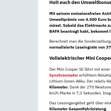
Holt euch den Umweltbonus
Mit seinem emissionsfreien Antri
Umweltprämie von
4.500 Euro b
müsst. Sobald das Elektroauto z
BAFA beantragt habt, bekommt ih
Berechnet man die Sonderzahlung a
normalisierte Leasingrate von
37
Vollelektrischer Mini Coope
Der Mini Cooper SE fährt mit eine
Synchronmotor
erhöhtem Relukta
Lithium-Ionen-Akku. Der relativ k
Kilometer
. Dank der 270 Newtonm
km/h-Marke in 7,3 Sekunden. Insge
Das Leasingangebot geht über ei
Kilometer Gesamtfahrleistung
.