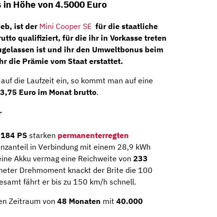
 in Höhe von 4.5000 Euro
eb, ist der
Mini Cooper SE
für die staatliche
rutto
qualifiziert, für die ihr in Vorkasse treten
ugelassen ist und ihr den Umweltbonus beim
r die Prämie vom Staat erstattet.
uf die Laufzeit ein, so kommt man auf eine
3,75
Euro im Monat brutto
.
r
r
184 PS
starken
permanenterregten
nzanteil in Verbindung mit einem 28,9 kWh
leine Akku vermag eine Reichweite von
233
eter Drehmoment knackt der Brite die 100
samt fährt er bis zu 150 km/h schnell.
nen Zeitraum von
48 Monaten
mit
40.000