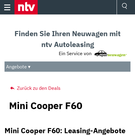
Skip
to
content
Ressorts
Sport
Finden Sie Ihren Neuwagen mit
Börse
Wetter
ntv Autoleasing
TV
Ein Service von
Video
Audio
Angebote ▾
Das Beste
Zurück zu den Deals
Mini Cooper F60
Mini Cooper F60: Leasing-Angebote