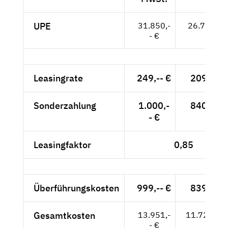
UPE
31.850,-
26.765,-- 
- €
Leasingrate
249,-- €
209,24 
Sonderzahlung
1.000,-
840,34 
- €
Leasingfaktor
0,85
Überführungskosten
999,-- €
839,50 
Gesamtkosten
13.951,-
11.723,53
- €