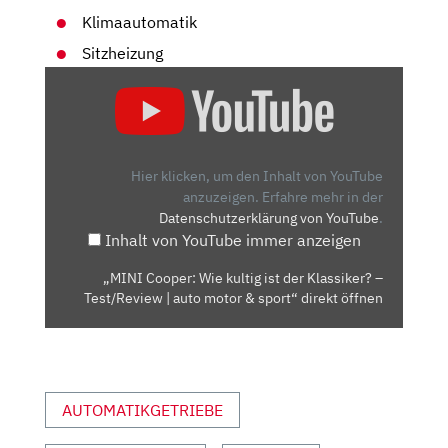
Klimaautomatik
Sitzheizung
„MINI
COOPER:
WIE
KULTIG
IST
Hier klicken, um den Inhalt von YouTube
DER
anzuzeigen.
Erfahre mehr in der
Datenschutzerklärung von YouTube
.
KLASSIKER?
Inhalt von YouTube immer anzeigen
–
TEST/REVIEW
„MINI Cooper: Wie kultig ist der Klassiker? –
|
Test/Review | auto motor & sport“ direkt öffnen
AUTO
MOTOR
&
SPORT“
AUTOMATIKGETRIEBE
VON
YOUTUBE