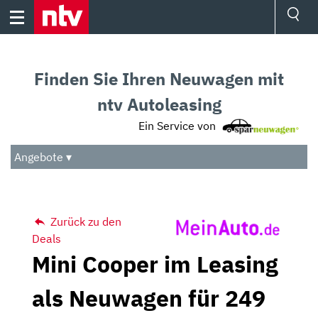
Skip
to
content
Ressorts
Sport
Finden Sie Ihren Neuwagen mit
Börse
Wetter
ntv Autoleasing
TV
Ein Service von
Video
Audio
Angebote ▾
Das Beste
Zurück zu den
Deals
Mini Cooper im Leasing
als Neuwagen für 249