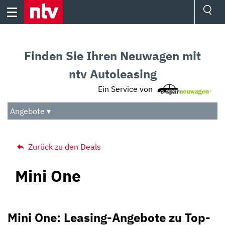
Skip
to
content
Ressorts
Sport
Finden Sie Ihren Neuwagen mit
Börse
Wetter
ntv Autoleasing
TV
Ein Service von
Video
Audio
Angebote ▾
Das Beste
Zurück zu den Deals
Mini One
Mini One: Leasing-Angebote zu Top-