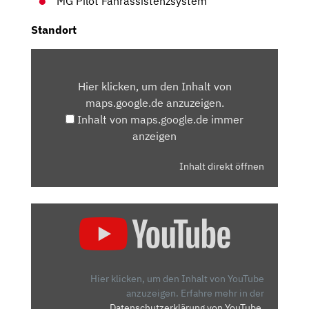
MG Pilot Fahrassistenzsystem
Standort
INHALT
VON
Hier klicken, um den Inhalt von
MAPS.GOOGLE.DE
maps.google.de anzuzeigen.
ANZEIGEN
Inhalt von maps.google.de immer
anzeigen
Inhalt direkt öffnen
„MG-
4
ELECTRIC:
WARUM
DAS
Hier klicken, um den Inhalt von YouTube
EINE
anzuzeigen.
Erfahre mehr in der
Datenschutzerklärung von YouTube
.