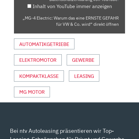
ERNSTE
Inhalt von YouTube immer anzeigen
GEFAHR
FÜR
„MG-4 Electric: Warum das eine ERNSTE GEFAHR
VW
für VW & Co. wird“ direkt öffnen
&
CO.
AUTOMATIKGETRIEBE
WIRD“
VON
YOUTUBE
ELEKTROMOTOR
GEWERBE
ANZEIGEN
KOMPAKTKLASSE
LEASING
MG MOTOR
Bei ntv Autoleasing präsentieren wir Top-