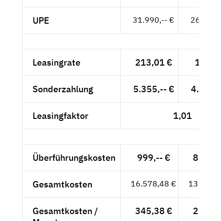
UPE
31.990,-- €
26.882,-
Leasingrate
213,01 €
179,--
Sonderzahlung
5.355,-- €
4.500,-
Leasingfaktor
1,01
Überführungskosten
999,-- €
839,50
Gesamtkosten
16.578,48 €
13.931,
Gesamtkosten /
345,38 €
290,24