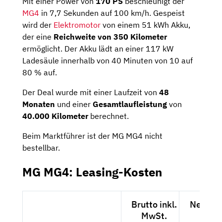
Mit einer Power von
170 PS
beschleunigt der
MG4
in 7,7 Sekunden auf 100 km/h. Gespeist
wird der
Elektromotor
von einem 51 kWh Akku,
der eine
Reichweite von 350 Kilometer
ermöglicht. Der Akku lädt an einer 117 kW
Ladesäule innerhalb von 40 Minuten von 10 auf
80 % auf.
Der Deal wurde mit einer Laufzeit von
48
Monaten
und einer
Gesamtlaufleistung
von
40.000 Kilometer
berechnet.
Beim Marktführer ist der MG MG4 nicht
bestellbar.
MG MG4: Leasing-Kosten
Brutto inkl.
Netto e
MwSt.
MwSt