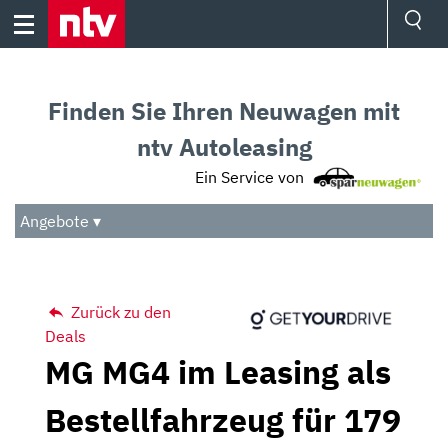
Skip
to
content
Ressorts
Sport
Finden Sie Ihren Neuwagen mit
Börse
Wetter
ntv Autoleasing
TV
Ein Service von
Video
Audio
Angebote ▾
Das Beste
Zurück zu den
Deals
MG MG4 im Leasing als
Bestellfahrzeug für 179