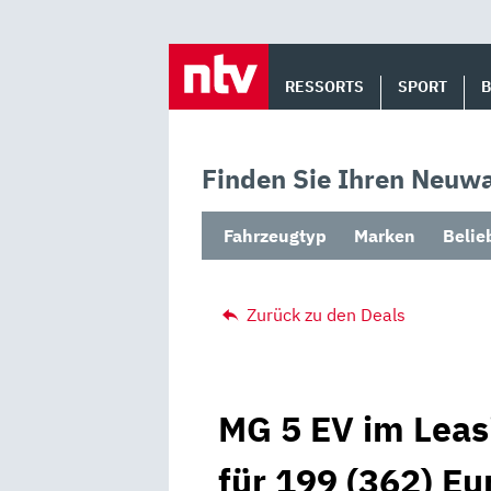
Skip
to
RESSORTS
SPORT
content
Finden Sie Ihren Neuwa
Fahrzeugtyp
Marken
Belie
Zurück zu den Deals
MG 5 EV im Leas
für 199 (362) Eu