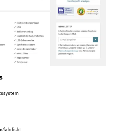
s
ätssystem
gfahrlicht