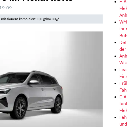
E-A
19:09
Ele
Anh
Emissionen: kombiniert: 0,0 g/km CO
*
2
WM-
ihr
Buß
Det
der
Anh
Wis
Lea
Fin
Frü
Fah
E-A
fun
Ele
Fah
und