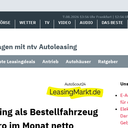
7.08.2026 13:56 Uhr Frankfurt | 12:56 U
BÖRSE
WETTER
TV
VIDEO
AUDIO
DAS BESTE
gen mit ntv Autoleasing
bte Leasingdeals
Antrieb
Autohäuser
Ratgeber
Uns
E-A
für
ing als Bestellfahrzeug
Ele
Dar
ro im Monat netto
Geb