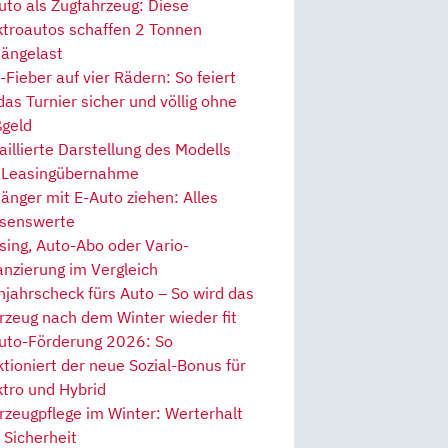
uto als Zugfahrzeug: Diese
ktroautos schaffen 2 Tonnen
ängelast
Fieber auf vier Rädern: So feiert
 das Turnier sicher und völlig ohne
geld
aillierte Darstellung des Modells
 Leasingübernahme
änger mit E-Auto ziehen: Alles
senswerte
sing, Auto-Abo oder Vario-
anzierung im Vergleich
hjahrscheck fürs Auto – So wird das
rzeug nach dem Winter wieder fit
uto-Förderung 2026: So
ktioniert der neue Sozial-Bonus für
ktro und Hybrid
rzeugpflege im Winter: Werterhalt
 Sicherheit