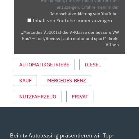
Hier klicken, um den Inhalt von YouTube
KLASSE
anzuzeigen.
Erfahre mehr in der
Datenschutzerklärung von YouTube
.
DER
Inhalt von YouTube immer anzeigen
BESSERE
VW
„Mercedes V300: Ist die V-Klasse der bessere VW
BUS?
Bus? – Test/Review | auto motor und sport“ direkt
–
öffnen
TEST/REVIEW
|
AUTOMATIKGETRIEBE
DIESEL
AUTO
MOTOR
KAUF
MERCEDES-BENZ
UND
SPORT“
VON
NUTZFAHRZEUG
PRIVAT
YOUTUBE
ANZEIGEN
Bei ntv Autoleasing präsentieren wir Top-