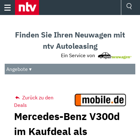
Skip
to
content
Ressorts
Sport
Finden Sie Ihren Neuwagen mit
Börse
Wetter
ntv Autoleasing
TV
Ein Service von
Video
Audio
Angebote ▾
Das Beste
Zurück zu den
Deals
Mercedes-Benz V300d
im Kaufdeal als