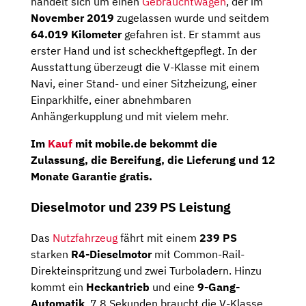
handelt sich um einen
Gebrauchtwagen
, der im
November 2019
zugelassen wurde und seitdem
64.019 Kilometer
gefahren ist. Er stammt aus
erster Hand und ist scheckheftgepflegt. In der
Ausstattung überzeugt die V-Klasse mit einem
Navi, einer Stand- und einer Sitzheizung, einer
Einparkhilfe, einer abnehmbaren
Anhängerkupplung und mit vielem mehr.
Im
Kauf
mit mobile.de bekommt die
Zulassung, die Bereifung, die Lieferung und 12
Monate Garantie gratis.
Dieselmotor und 239 PS Leistung
Das
Nutzfahrzeug
fährt mit einem
239 PS
starken
R4-Dieselmotor
mit Common-Rail-
Direkteinspritzung und zwei Turboladern. Hinzu
kommt ein
Heckantrieb
und eine
9-Gang-
Automatik
. 7,8 Sekunden braucht die V-Klasse,