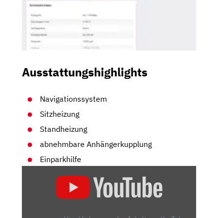
Ausstattungshighlights
Navigationssystem
Sitzheizung
Standheizung
abnehmbare Anhängerkupplung
Einparkhilfe
„MERCEDES
V300:
IST
DIE
V-