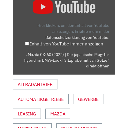
CX-
60
(2022)
|
Hier klicken, um den Inhalt von YouTube
DER
anzuzeigen.
Erfahre mehr in der
Datenschutzerklärung von YouTube
.
JAPANISCHE
Inhalt von YouTube immer anzeigen
PLUG-
IN-
„Mazda CX-60 (2022) | Der japanische Plug-In-
HYBRID
Hybrid im BMW-Look | Sitzprobe mit Jan Götze“
IM
direkt öffnen
BMW-
LOOK
ALLRADANTRIEB
|
SITZPROBE
AUTOMATIKGETRIEBE
GEWERBE
MIT
JAN
GÖTZE“
LEASING
MAZDA
VON
YOUTUBE