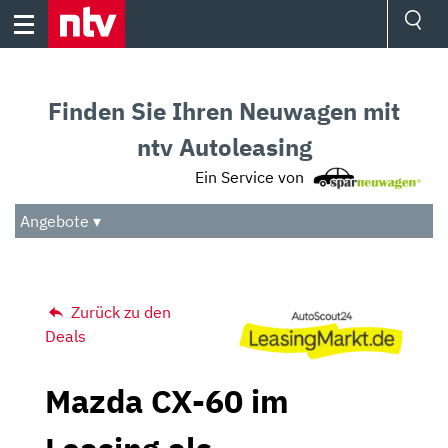
Skip
to
content
Ressorts
Sport
Finden Sie Ihren Neuwagen mit
Börse
Wetter
ntv Autoleasing
TV
Ein Service von
Video
Audio
Angebote ▾
Das Beste
Zurück zu den
Deals
Mazda CX-60 im