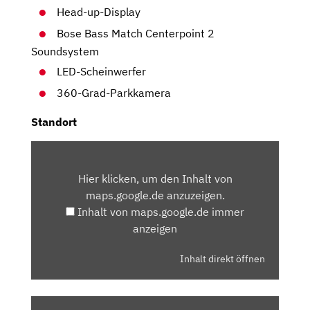
Head-up-Display
Bose Bass Match Centerpoint 2
Soundsystem
LED-Scheinwerfer
360-Grad-Parkkamera
Standort
INHALT
VON
Hier klicken, um den Inhalt von
MAPS.GOOGLE.DE
maps.google.de anzuzeigen.
ANZEIGEN
Inhalt von maps.google.de immer
anzeigen
Inhalt direkt öffnen
„MAZDA