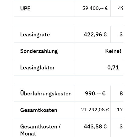
UPE
59.400,-- €
49.916,-
Leasingrate
422,96 €
355,43
Sonderzahlung
Keine!
Leasingfaktor
0,71
Überführungskosten
990,-- €
831,93
Gesamtkosten
21.292,08 €
17.892,
Gesamtkosten /
443,58 €
372,76
Monat