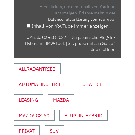
|
Hier klicken, um den Inhalt von YouTube
DER
anzuzeigen.
Erfahre mehr in der
Datenschutzerklärung von YouTube
.
JAPANISCHE
Inhalt von YouTube immer anzeigen
PLUG-
IN-
„Mazda CX-60 (2022) | Der japanische Plug-In-
HYBRID
Hybrid im BMW-Look | Sitzprobe mit Jan Götze“
IM
direkt öffnen
BMW-
LOOK
ALLRADANTRIEB
|
SITZPROBE
AUTOMATIKGETRIEBE
GEWERBE
MIT
JAN
GÖTZE“
LEASING
MAZDA
VON
YOUTUBE
MAZDA CX-60
PLUG-IN-HYBRID
ANZEIGEN
PRIVAT
SUV