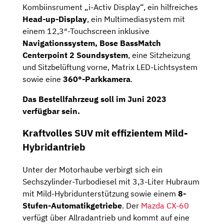
Kombiinsrument „i-Ac­tiv Dis­play“, ein hilfreiches
Head-up-Display
, ein Multimediasystem mit
einem 12,3″-Touchscreen inklusive
Navigationssystem,
Bose BassMatch
Centerpoint 2 Soundsystem
, eine Sitzheizung
und Sitzbelüftung vorne, Matrix LED-Lichtsystem
sowie eine
360°-Parkkamera
.
Das Bestellfahrzeug soll im Juni 2023
verfügbar sein.
Kraftvolles SUV mit effizientem Mild-
Hybridantrieb
Unter der Motorhaube verbirgt sich ein
Sechszylinder-Turbodiesel mit 3,3-Liter Hubraum
mit Mild-Hybridunterstützung sowie einem
8-
Stufen-Automatikgetriebe
. Der
Mazda CX-60
verfügt über Allradantrieb und kommt auf eine