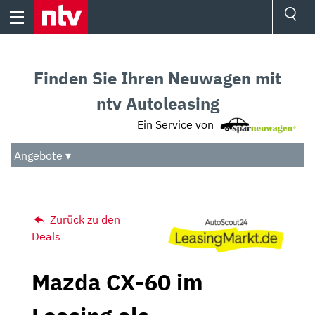
Skip
to
content
Ressorts
Sport
Finden Sie Ihren Neuwagen mit
Börse
Wetter
ntv Autoleasing
TV
Ein Service von
Video
Audio
Angebote ▾
Das Beste
Zurück zu den
Deals
Mazda CX-60 im