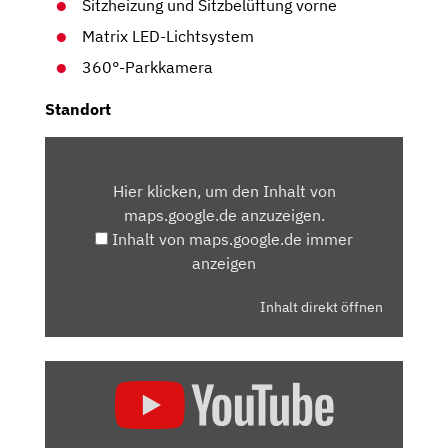
Sitzheizung und Sitzbelüftung vorne
Matrix LED-Lichtsystem
360°-Parkkamera
Standort
INHALT
VON
Hier klicken, um den Inhalt von
MAPS.GOOGLE.DE
maps.google.de anzuzeigen.
ANZEIGEN
Inhalt von maps.google.de immer
anzeigen
Inhalt direkt öffnen
„MAZDA
CX-
60
(2022)