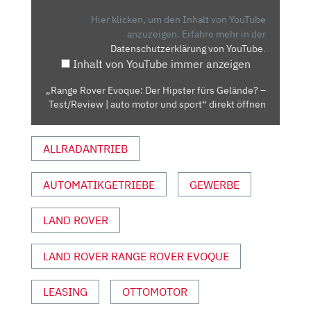
DER
HIPSTER
Hier klicken, um den Inhalt von YouTube
FÜRS
anzuzeigen.
Erfahre mehr in der
Datenschutzerklärung von YouTube
.
GELÄNDE?
Inhalt von YouTube immer anzeigen
–
TEST/REVIEW
„Range Rover Evoque: Der Hipster fürs Gelände? –
|
Test/Review | auto motor und sport“ direkt öffnen
AUTO
MOTOR
ALLRADANTRIEB
UND
SPORT“
VON
AUTOMATIKGETRIEBE
GEWERBE
YOUTUBE
ANZEIGEN
LAND ROVER
LAND ROVER RANGE ROVER EVOQUE
LEASING
OTTOMOTOR