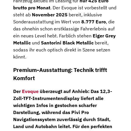
Fahrzeug aktuell im Leasing für
nur 425 Euro
brutto pro Monat
. Der Evoque ist vorbestellt und
steht ab
November 2025
bereit, inklusive
Sonderausstattung im Wert von
8.777 Euro
, die
das ohnehin schon erstklassige Fahrerlebnis auf
ein neues Level hebt. Farblich stehen
Eiger Grey
Metallic
und
Santorini Black Metallic
bereit,
sodass ihr euch optisch direkt in Szene setzen
könnt.
Premium-Ausstattung: Technik trifft
Komfort
Der
Evoque
überzeugt auf Anhieb: Das
12,3-
Zoll-TFT-Instrumentendisplay
liefert alle
wichtigen Infos in gestochen scharfer
Darstellung, während das
Pivi Pro
Navigationssystem
zuverlässig durch Stadt,
Land und Autobahn leitet. Für den perfekten