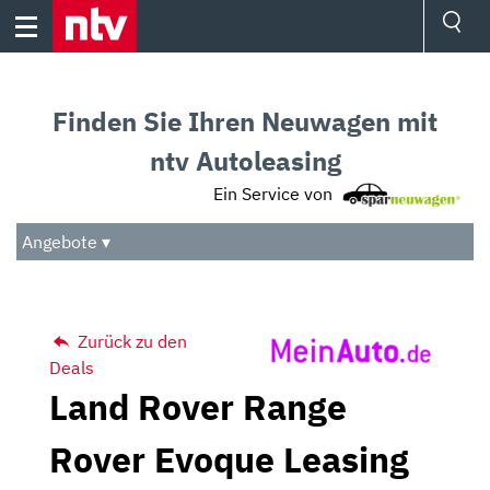
Skip
to
content
Ressorts
Sport
Finden Sie Ihren Neuwagen mit
Börse
Wetter
ntv Autoleasing
TV
Ein Service von
Video
Audio
Angebote ▾
Das Beste
Zurück zu den
Deals
Land Rover Range
Rover Evoque Leasing