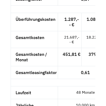
Überführungskosten
1.287,-
1.081,51 
- €
Gesamtkosten
21.687,-
18.224,37
- €
Gesamtkosten /
451,81 €
379,67 
Monat
Gesamtleasingfaktor
0,61
Laufzeit
48 Monate
Jährliche
10.000 km