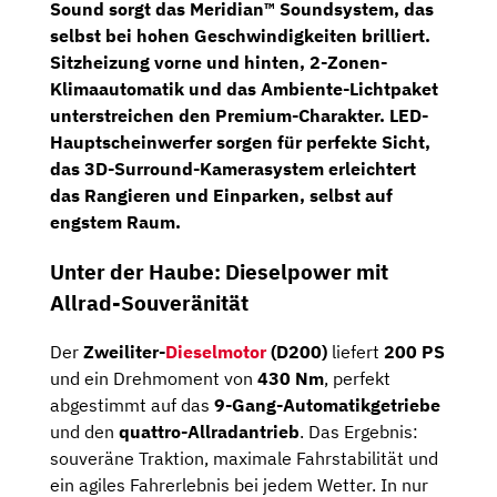
Sound sorgt das
Meridian™ Soundsystem
, das
selbst bei hohen Geschwindigkeiten brilliert.
Sitzheizung vorne und hinten
,
2-Zonen-
Klimaautomatik
und das
Ambiente-Lichtpaket
unterstreichen den Premium-Charakter.
LED-
Hauptscheinwerfer
sorgen für perfekte Sicht,
das
3D-Surround-Kamerasystem
erleichtert
das Rangieren und Einparken, selbst auf
engstem Raum.
Unter der Haube: Dieselpower mit
Allrad-Souveränität
Der
Zweiliter-
Dieselmotor
(D200)
liefert
200 PS
und ein Drehmoment von
430 Nm
, perfekt
abgestimmt auf das
9-Gang-Automatikgetriebe
und den
quattro-Allradantrieb
. Das Ergebnis:
souveräne Traktion, maximale Fahrstabilität und
ein agiles Fahrerlebnis bei jedem Wetter. In nur