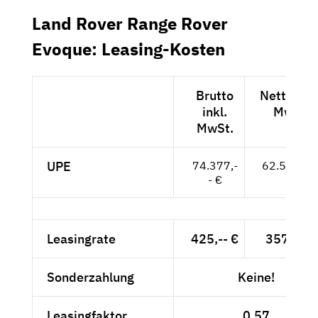
Land Rover Range Rover
Evoque: Leasing-Kosten
Brutto
Netto exk
inkl.
MwSt.
MwSt.
UPE
74.377,-
62.502,-- 
- €
Leasingrate
425,-- €
357,14 
Sonderzahlung
Keine!
Leasingfaktor
0,57