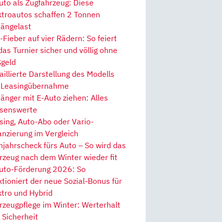
uto als Zugfahrzeug: Diese
ktroautos schaffen 2 Tonnen
ängelast
Fieber auf vier Rädern: So feiert
 das Turnier sicher und völlig ohne
geld
aillierte Darstellung des Modells
 Leasingübernahme
änger mit E-Auto ziehen: Alles
senswerte
sing, Auto-Abo oder Vario-
anzierung im Vergleich
hjahrscheck fürs Auto – So wird das
rzeug nach dem Winter wieder fit
uto-Förderung 2026: So
ktioniert der neue Sozial-Bonus für
ktro und Hybrid
rzeugpflege im Winter: Werterhalt
 Sicherheit