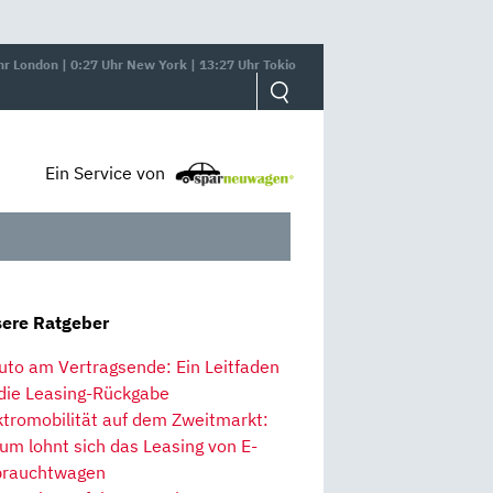
hr London | 0:27 Uhr New York | 13:27 Uhr Tokio
Ein Service von
ere Ratgeber
uto am Vertragsende: Ein Leitfaden
 die Leasing-Rückgabe
ktromobilität auf dem Zweitmarkt:
um lohnt sich das Leasing von E-
rauchtwagen