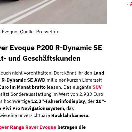
→
 Evoque; Quelle: Pressefoto
ver Evoque P200 R-Dynamic SE
at- und Geschäftskunden
h euch nicht vorenthalten. Dort könnt ihr den
Land
0 R-Dynamic SE AWD
mit einer kurzen Lieferzeit
Euro im Monat brutto
leasen. Das elegante
SUV
besitzt Sonderausstattung im Wert von 2.983 Euro
das hochwertige
12,3″-Fahrerinfodisplay
, der
10″-
e
Pivi Pro Navigationssystem
, das
wie eine unverzichtbare
Rückfahrkamera
.
over Range Rover Evoque
betragen die