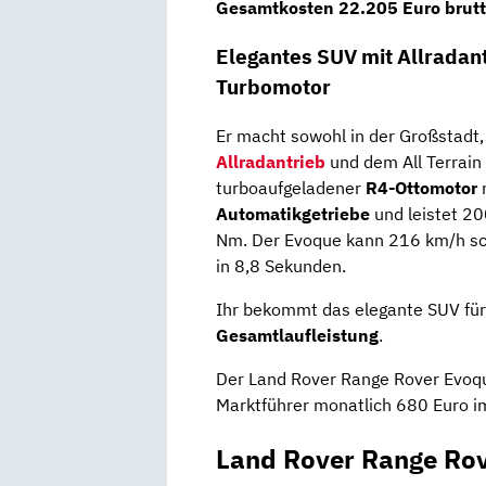
Gesamtkosten
22.205 Euro brut
Elegantes SUV mit Allradan
Turbomotor
Er macht sowohl in der Großstadt,
Allradantrieb
und dem All Terrain 
turboaufgeladener
R4-Ottomotor
m
Automatikgetriebe
und leistet 2
Nm. Der Evoque kann 216 km/h sch
in 8,8 Sekunden.
Ihr bekommt das elegante SUV fü
Gesamtlaufleistung
.
Der Land Rover Range Rover Evo
Marktführer monatlich 680 Euro i
Land Rover Range Rov