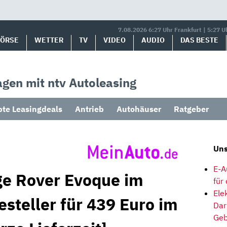
7.08.2026 6:27 Uhr Frankfurt | 5:27 U
BÖRSE
WETTER
TV
VIDEO
AUDIO
DAS BESTE
gen mit ntv Autoleasing
bte Leasingdeals
Antrieb
Autohäuser
Ratgeber
Uns
E-A
ge Rover Evoque im
für
Ele
esteller für 439 Euro im
Dar
Geb