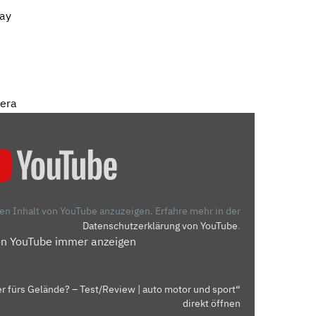
lay
mera
den Inhalt von YouTube anzuzeigen.
Erfahre mehr in der
Datenschutzerklärung von YouTube
.
on YouTube immer anzeigen
r fürs Gelände? – Test/Review | auto motor und sport“
direkt öffnen