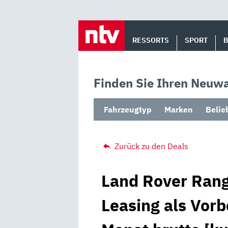
Skip
to
RESSORTS
SPORT
content
Finden Sie Ihren Neuwa
Fahrzeugtyp
Marken
Belie
Zurück zu den Deals
Land Rover Ran
Leasing als Vorb