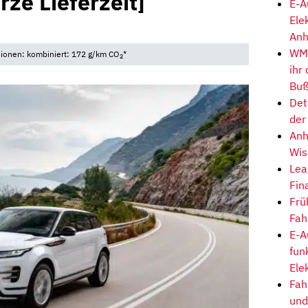
rze Lieferzeit]
E-A
Ele
Anh
WM-
sionen: kombiniert: 172 g/km CO
*
2
ihr
Buß
Det
der
Anh
Wis
Lea
Fin
Frü
Fah
E-A
fun
Ele
Fah
und