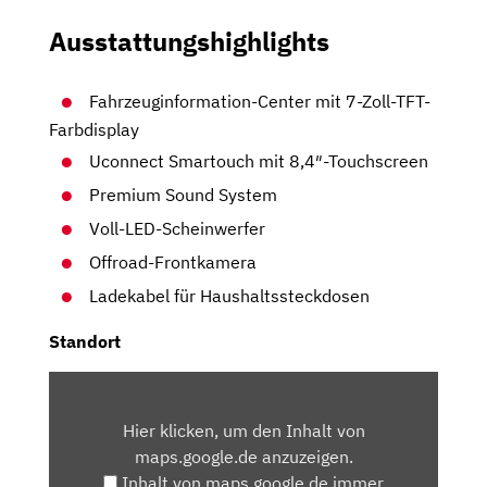
Ausstattungshighlights
Fahrzeuginformation-Center mit 7-Zoll-TFT-
Farbdisplay
Uconnect Smartouch mit 8,4″-Touchscreen
Premium Sound System
Voll-LED-Scheinwerfer
Offroad-Frontkamera
Ladekabel für Haushaltssteckdosen
Standort
INHALT
VON
Hier klicken, um den Inhalt von
MAPS.GOOGLE.DE
maps.google.de anzuzeigen.
ANZEIGEN
Inhalt von maps.google.de immer