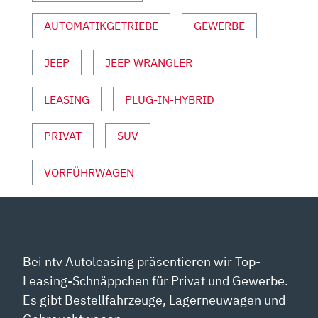
REVIEW
AUTOMATIKGETRIEBE
GEWERBE
|
TEST“
VON
JEEP
JEEP WRANGLER
YOUTUBE
ANZEIGEN
LEASING
PLUG-IN-HYBRID
PRIVAT
SUV
VORFÜHRWAGEN
Bei ntv Autoleasing präsentieren wir Top-
Leasing-Schnäppchen für Privat und Gewerbe.
Es gibt Bestellfahrzeuge, Lagerneuwagen und