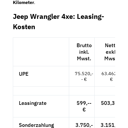
Kilometer
.
Jeep Wrangler 4xe: Leasing-
Kosten
Brutto
Netto
inkl.
exkl.
Mwst.
Mwst.
UPE
75.520,-
63.462,--
- €
€
Leasingrate
599,--
503,36 €
€
Sonderzahlung
3.750,-
3.151,26