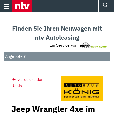
Skip
to
content
Ressorts
Sport
Finden Sie Ihren Neuwagen mit
Börse
Wetter
ntv Autoleasing
TV
Ein Service von
Video
Audio
Angebote ▾
Das Beste
Zurück zu den
Deals
Jeep Wrangler 4xe im