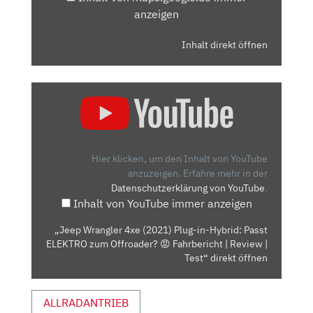
anzeigen
Inhalt direkt öffnen
„JEEP
WRANGLER
4XE
(2021)
PLUG-
Hier klicken, um den Inhalt von YouTube
IN-
anzuzeigen.
Erfahre mehr in der
Datenschutzerklärung von YouTube
.
HYBRID:
Inhalt von YouTube immer anzeigen
PASST
ELEKTRO
„Jeep Wrangler 4xe (2021) Plug-in-Hybrid: Passt
ZUM
ELEKTRO zum Offroader? 😡 Fahrbericht | Review |
OFFROADER?
Test“ direkt öffnen
😡
FAHRBERICHT
ALLRADANTRIEB
|