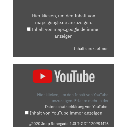
INHALT
VON
Hier klicken, um den Inhalt von
MAPS.GOOGLE.DE
maps.google.de anzuzeigen.
ANZEIGEN
Inhalt von maps.google.de immer
anzeigen
Inhalt direkt öffnen
„2020
JEEP
RENEGADE
1.0L
T-
Hier klicken, um den Inhalt von YouTube
GDI
anzuzeigen.
Erfahre mehr in der
Datenschutzerklärung von YouTube
.
120PS
Inhalt von YouTube immer anzeigen
MT6
LIMITED
„2020 Jeep Renegade 1.0l T-GDI 120PS MT6