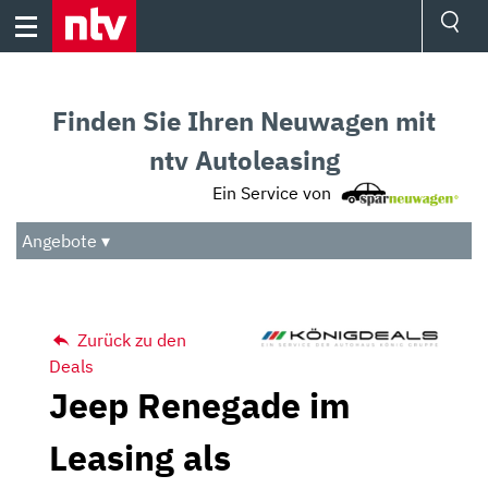
Skip
to
content
Ressorts
Sport
Finden Sie Ihren Neuwagen mit
Börse
Wetter
ntv Autoleasing
TV
Ein Service von
Video
Audio
Angebote ▾
Das Beste
Zurück zu den
Deals
Jeep Renegade im
Leasing als