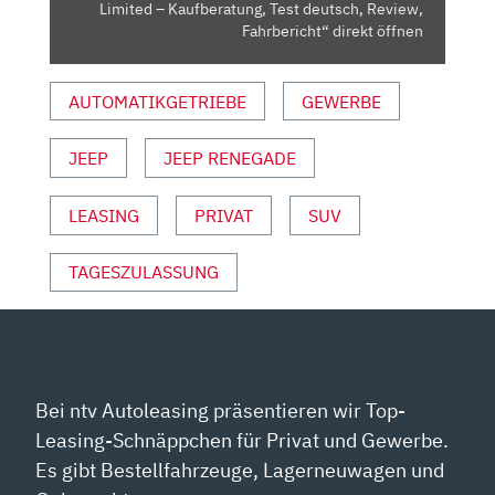
–
Limited – Kaufberatung, Test deutsch, Review,
KAUFBERATUNG,
Fahrbericht“ direkt öffnen
TEST
DEUTSCH,
AUTOMATIKGETRIEBE
GEWERBE
REVIEW,
FAHRBERICHT“
JEEP
JEEP RENEGADE
VON
YOUTUBE
ANZEIGEN
LEASING
PRIVAT
SUV
TAGESZULASSUNG
Bei ntv Autoleasing präsentieren wir Top-
Leasing-Schnäppchen für Privat und Gewerbe.
Es gibt Bestellfahrzeuge, Lagerneuwagen und