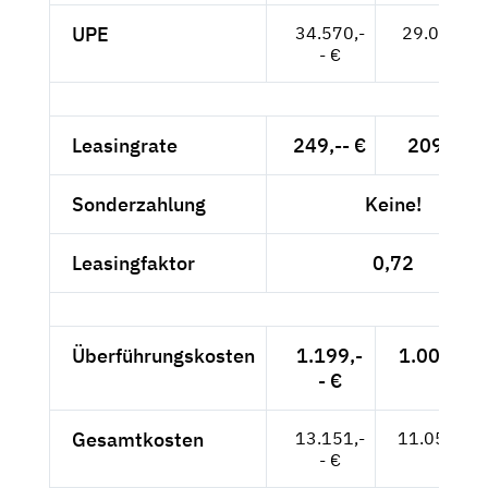
UPE
34.570,-
29.050,-- 
- €
Leasingrate
249,-- €
209,24 
Sonderzahlung
Keine!
Leasingfaktor
0,72
Überführungskosten
1.199,-
1.007,56 
- €
Gesamtkosten
13.151,-
11.051,26
- €