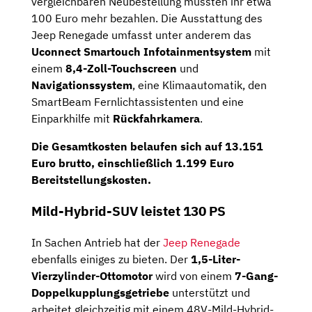
vergleichbaren Neubestellung müssten ihr etwa
100 Euro mehr bezahlen. Die Ausstattung des
Jeep Renegade umfasst unter anderem das
Uconnect Smartouch Infotainmentsystem
mit
einem
8,4-Zoll-Touchscreen
und
Navigationssystem
, eine Klimaautomatik, den
SmartBeam Fernlichtassistenten und eine
Einparkhilfe mit
Rückfahrkamera
.
Die Gesamtkosten belaufen sich auf
13.151
Euro brutto
, einschließlich
1.199 Euro
Bereitstellungskosten
.
Mild-Hybrid-SUV leistet 130 PS
In Sachen Antrieb hat der
Jeep Renegade
ebenfalls einiges zu bieten. Der
1,5-Liter-
Vierzylinder-Ottomotor
wird von einem
7-Gang-
Doppelkupplungsgetriebe
unterstützt und
arbeitet gleichzeitig mit einem 48V-Mild-Hybrid-