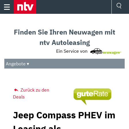
Skip
to
content
Ressorts
Sport
Finden Sie Ihren Neuwagen mit
Börse
Wetter
ntv Autoleasing
TV
Ein Service von
Video
Audio
Angebote ▾
Das Beste
Zurück zu den
Deals
Jeep Compass PHEV im
Leasing als