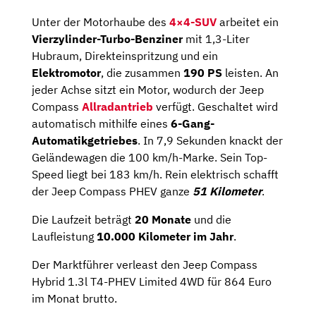
Unter der Motorhaube des
4×4-SUV
arbeitet ein
Vierzylinder-Turbo-Benziner
mit 1,3-Liter
Hubraum, Direkteinspritzung und ein
Elektromotor
, die zusammen
190 PS
leisten. An
jeder Achse sitzt ein Motor, wodurch der Jeep
Compass
Allradantrieb
verfügt. Geschaltet wird
automatisch mithilfe eines
6-Gang-
Automatikgetriebes
. In 7,9 Sekunden knackt der
Geländewagen die 100 km/h-Marke. Sein Top-
Speed liegt bei 183 km/h. Rein elektrisch schafft
der Jeep Compass PHEV ganze
51 Kilometer
.
Die Laufzeit beträgt
20 Monate
und die
Laufleistung
10.000 Kilometer im Jahr
.
Der Marktführer verleast den Jeep Compass
Hybrid 1.3l T4-PHEV Limited 4WD für 864 Euro
im Monat brutto.