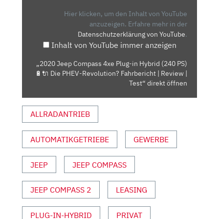
4XE
PLUG-
Hier klicken, um den Inhalt von YouTube
IN
anzuzeigen.
Erfahre mehr in der
Datenschutzerklärung von YouTube
.
HYBRID
Inhalt von YouTube immer anzeigen
(240
PS)
„2020 Jeep Compass 4xe Plug-in Hybrid (240 PS)
🔋
🔋🔌 Die PHEV-Revolution? Fahrbericht | Review |
🔌
Test“ direkt öffnen
DIE
PHEV-
ALLRADANTRIEB
REVOLUTION?
FAHRBERICHT
AUTOMATIKGETRIEBE
GEWERBE
|
REVIEW
|
JEEP
JEEP COMPASS
TEST“
VON
JEEP COMPASS 2
LEASING
YOUTUBE
ANZEIGEN
PLUG-IN-HYBRID
PRIVAT