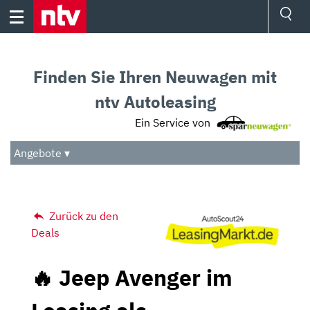
Skip
to
content
Ressorts
Sport
Finden Sie Ihren Neuwagen mit
Börse
Wetter
ntv Autoleasing
TV
Ein Service von
Video
Audio
Angebote ▾
Das Beste
Zurück zu den
Deals
🔥 Jeep Avenger im