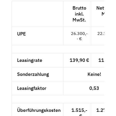
Brutto
Netto exk
inkl.
MwSt.
MwSt.
UPE
26.300,-
22.101,--
- €
Leasingrate
139,90 €
117,56 
Sonderzahlung
Keine!
Leasingfaktor
0,53
Überführungskosten
1.515,-
1.273,11