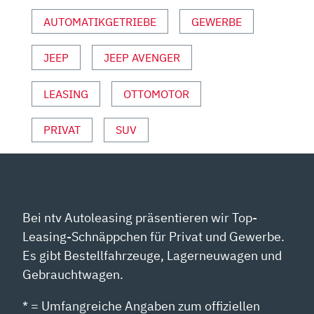
|
AUTOMATIKGETRIEBE
GEWERBE
TEST
|
JEEP
JEEP AVENGER
MILDHYBRID“
VON
YOUTUBE
LEASING
OTTOMOTOR
ANZEIGEN
PRIVAT
SUV
Bei ntv Autoleasing präsentieren wir Top-
Leasing-Schnäppchen für Privat und Gewerbe.
Es gibt Bestellfahrzeuge, Lagerneuwagen und
Gebrauchtwagen.
* = Umfangreiche Angaben zum offiziellen