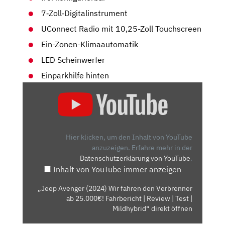
7‑Zoll‑Digitalinstrument
UConnect Radio mit 10,25-Zoll Touchscreen
Ein-Zonen-Klimaautomatik
LED Scheinwerfer
Einparkhilfe hinten
„JEEP
AVENGER
(2024)
WIR
FAHREN
Hier klicken, um den Inhalt von YouTube
DEN
anzuzeigen.
Erfahre mehr in der
Datenschutzerklärung von YouTube
.
VERBRENNER
Inhalt von YouTube immer anzeigen
AB
25.000€!
„Jeep Avenger (2024) Wir fahren den Verbrenner
FAHRBERICHT
ab 25.000€! Fahrbericht | Review | Test |
|
Mildhybrid“ direkt öffnen
REVIEW