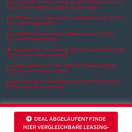
Audi Q4 e-tron im Leasing als Bestellfahrzeug für
549 Euro im Monat brutto [Eroberung]
💥 VW Golf im Leasing als Bestellfahrzeug für 87
Euro im Monat netto
Cupra Born im Leasing als Neuwagen für 342
Euro im Monat brutto
🔥 Hyundai i20 im Leasing Als Vorlauffahrzeug für
129 Euro im Monat brutto
Hyundai Bayon im Auto-Abo als Neuwagen für
259 Euro im Monat brutto
Dacia Spring im Leasing als Vorlauffahrzeug für
89 Euro im Monat brutto
Themen
DEAL ABGELAUFEN? FINDE
HIER VERGLEICHBARE LEASING-