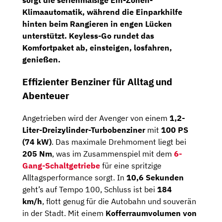
sorgt die serienmäßige
Ein-Zonen-
Klimaautomatik
, während die
Einparkhilfe
hinten
beim Rangieren in engen Lücken
unterstützt.
Keyless-Go
rundet das
Komfortpaket ab, einsteigen, losfahren,
genießen.
Effizienter Benziner für Alltag und
Abenteuer
Angetrieben wird der Avenger von einem
1,2-
Liter-Dreizylinder-Turbobenziner
mit
100 PS
(74 kW)
. Das maximale Drehmoment liegt bei
205 Nm
, was im Zusammenspiel mit dem
6-
Gang-Schaltgetriebe
für eine spritzige
Alltagsperformance sorgt. In
10,6 Sekunden
geht’s auf Tempo 100, Schluss ist bei
184
km/h
, flott genug für die Autobahn und souverän
in der Stadt. Mit einem
Kofferraumvolumen von