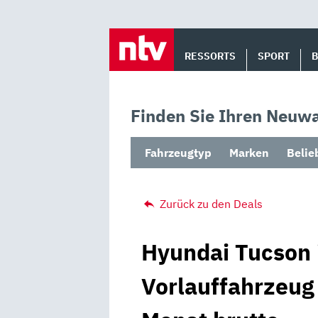
Skip
to
RESSORTS
SPORT
content
Finden Sie Ihren Neuwa
Fahrzeugtyp
Marken
Belie
Zurück zu den Deals
Hyundai Tucson 
Vorlauffahrzeug 