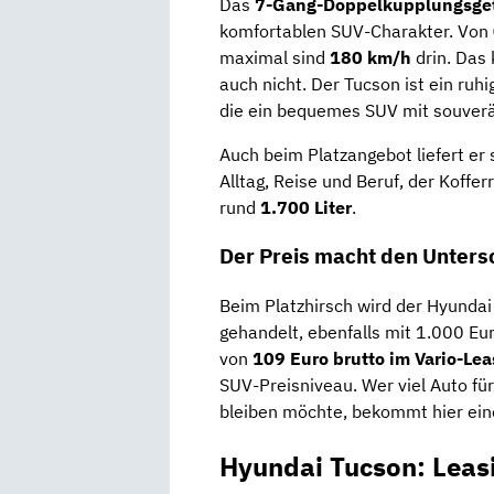
Das
7-Gang-Doppelkupplungsget
komfortablen SUV-Charakter. Von
maximal sind
180 km/h
drin. Das 
auch nicht. Der Tucson ist ein ruhi
die ein bequemes SUV mit souver
Auch beim Platzangebot liefert er
Alltag, Reise und Beruf, der Koffer
rund
1.700 Liter
.
Der Preis macht den Unters
Beim Platzhirsch wird der Hyundai
gehandelt, ebenfalls mit 1.000 Eu
von
109 Euro brutto im Vario-Lea
SUV-Preisniveau. Wer viel Auto fü
bleiben möchte, bekommt hier ei
Hyundai Tucson: Leas