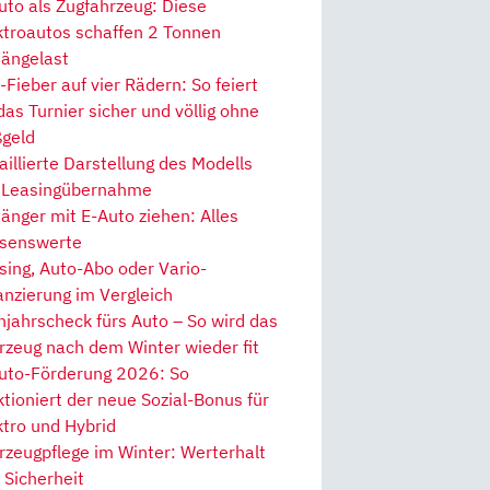
uto als Zugfahrzeug: Diese
ktroautos schaffen 2 Tonnen
ängelast
Fieber auf vier Rädern: So feiert
 das Turnier sicher und völlig ohne
geld
aillierte Darstellung des Modells
 Leasingübernahme
änger mit E-Auto ziehen: Alles
senswerte
sing, Auto-Abo oder Vario-
anzierung im Vergleich
hjahrscheck fürs Auto – So wird das
rzeug nach dem Winter wieder fit
uto-Förderung 2026: So
ktioniert der neue Sozial-Bonus für
ktro und Hybrid
rzeugpflege im Winter: Werterhalt
 Sicherheit