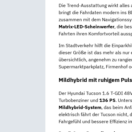
Die Trend-Ausstattung wirkt alles
bringt die Fahrdaten modern ins Bl
zusammen mit dem Navigationssy
Matrix-LED-Scheinwerfer
, die be
Fahrten ihren Komfortvorteil aussp
Im Stadtverkehr hilft die Einpark
dieser Größe ist das mehr als nur 
übersichtlich, angenehm zu rangier
Supermarktparkplatz, Firmenhof o
Mildhybrid mit ruhigem Pul
Der Hyundai Tucson 1.6 T-GDI 48V 
Turbobenziner und
136 PS
. Unter
Mildhybrid-System
, das beim Anf
elektrisch fährt der Tucson nicht, 
Fahrgefühl und bessere Effizienz im