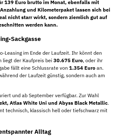
ür
139 Euro brutto im Monat
, ebenfalls mit
 Anzahlung und Kilometerpaket lassen sich bei
l nicht starr wirkt, sondern ziemlich gut auf
geschnitten werden kann.
asing-Sackgasse
o-Leasing im Ende der Laufzeit. Ihr könnt den
liegt der Kaufpreis bei
30.675 Euro
, oder ihr
gabe fällt eine Schlussrate von
1.354 Euro
an.
 während der Laufzeit günstig, sondern auch am
guriert und ab September verfügbar. Zur Wahl
ekt, Atlas White Uni und Abyss Black Metallic
.
nt technisch, klassisch hell oder tiefschwarz mit
 entspannter Alltag