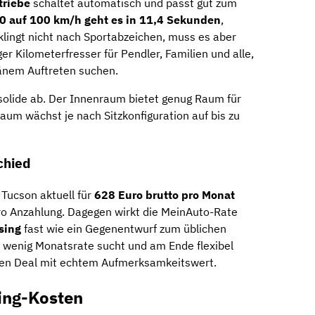
riebe
schaltet automatisch und passt gut zum
0 auf 100 km/h geht es in 11,4 Sekunden
,
klingt nicht nach Sportabzeichen, muss es aber
ger Kilometerfresser für Pendler, Familien und alle,
änem Auftreten suchen.
 solide ab. Der Innenraum bietet genug Raum für
raum wächst je nach Sitzkonfiguration auf bis zu
chied
 Tucson aktuell für
628 Euro brutto pro Monat
ro Anzahlung. Dagegen wirkt die MeinAuto-Rate
sing
fast wie ein Gegenentwurf zum üblichen
r wenig Monatsrate sucht und am Ende flexibel
nen Deal mit echtem Aufmerksamkeitswert.
ing-Kosten