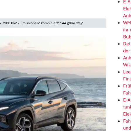
E-A
Ele
3
Anh
WM-
 l/100 km* • Emissionen: kombiniert: 144 g/km CO
*
2
ihr
Buß
Det
der
Anh
Wis
Lea
Fin
Frü
Fah
E-A
fun
Ele
Fah
und