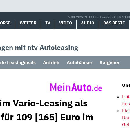
6.08.2026 9:13 Uhr Frankfurt | 8:13 U
BÖRSE
WETTER
TV
VIDEO
AUDIO
DAS BESTE
gen mit ntv Autoleasing
bte Leasingdeals
Antrieb
Autohäuser
Ratgeber
Uns
E-A
im Vario-Leasing als
für
Ele
für 109 [165] Euro im
Dar
Geb