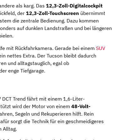
 andere als karg. Das
12,3-Zoll-Digitalcockpit
ickfeld, der
12,3-Zoll-Touchscreen
übernimmt
stem die zentrale Bedienung. Dazu kommen
sonders auf dunklen Landstraßen und bei längeren
ielen.
hilfe mit Rückfahrkamera. Gerade bei einem
SUV
ein nettes Extra. Der Tucson bleibt dadurch
en und alltagstauglich, egal ob
der enge Tiefgarage.
s
DCT Trend fährt mit einem 1,6-Liter-
stützt wird der Motor von einem
48-Volt-
ahren, Segeln und Rekuperieren hilft. Rein
dafür sorgt die Technik für ein geschmeidigeres
 Alltag.