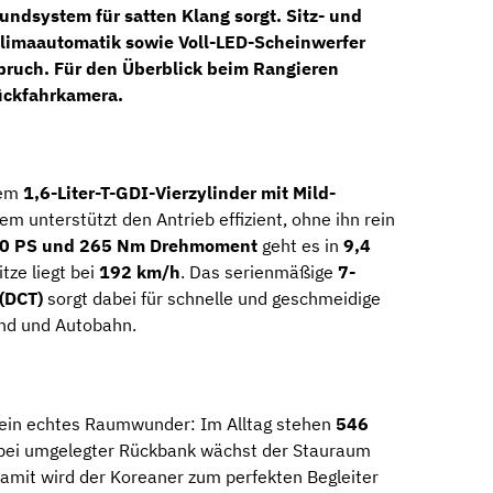
oundsystem
für satten Klang sorgt.
Sitz- und
limaautomatik
sowie
Voll-LED-Scheinwerfer
ruch. Für den Überblick beim Rangieren
ückfahrkamera
.
nem
1,6-Liter-T-GDI-Vierzylinder mit Mild-
em unterstützt den Antrieb effizient, ohne ihn rein
0 PS und 265 Nm Drehmoment
geht es in
9,4
itze liegt bei
192 km/h
. Das serienmäßige
7-
(DCT)
sorgt dabei für schnelle und geschmeidige
and und Autobahn.
k ein echtes Raumwunder: Im Alltag stehen
546
 bei umgelegter Rückbank wächst der Stauraum
Damit wird der Koreaner zum perfekten Begleiter