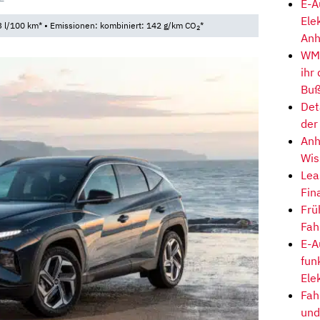
E-A
Ele
 l/100 km* • Emissionen: kombiniert: 142 g/km CO
*
2
Anh
WM-
ihr
Buß
Det
der
Anh
Wis
Lea
Fin
Frü
Fah
E-A
fun
Ele
Fah
und