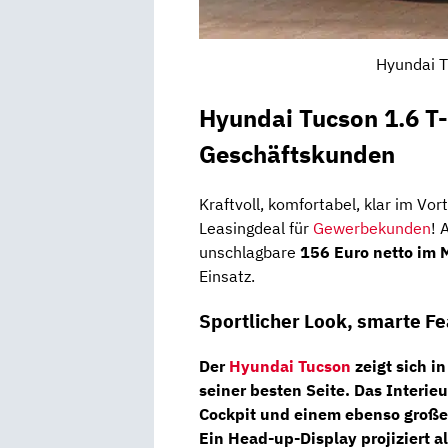
Hyundai T
Hyundai Tucson 1.6 T
Geschäftskunden
Kraftvoll, komfortabel, klar im Vor
Leasingdeal für
Gewerbekunden
! 
unschlagbare
156 Euro netto im 
Einsatz.
Sportlicher Look, smarte F
Der
Hyundai Tucson
zeigt sich i
seiner besten Seite. Das Interie
Cockpit
und einem ebenso große
Ein
Head-up-Display
projiziert a