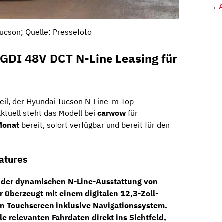
→
ucson; Quelle: Pressefoto
-GDI 48V DCT N-Line Leasing für
teil, der Hyundai Tucson N-Line im Top-
Aktuell steht das Modell bei
carwow
für
Monat
bereit, sofort verfügbar und bereit für den
eatures
n der dynamischen
N-Line-Ausstattung
von
ur überzeugt mit einem
digitalen 12,3-Zoll-
n Touchscreen inklusive
Navigationssystem
.
lle relevanten Fahrdaten direkt ins Sichtfeld,