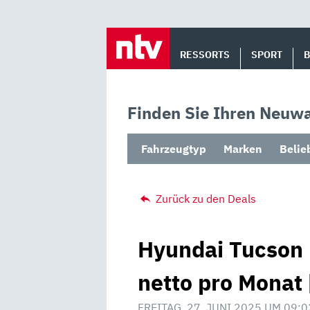
Skip
to
RESSORTS
SPORT
content
Finden Sie Ihren Neuwa
Fahrzeugtyp
Marken
Belie
Zurück zu den Deals
Hyundai Tucson 
netto pro Monat 
FREITAG, 27. JUNI 2025 UM 09:0