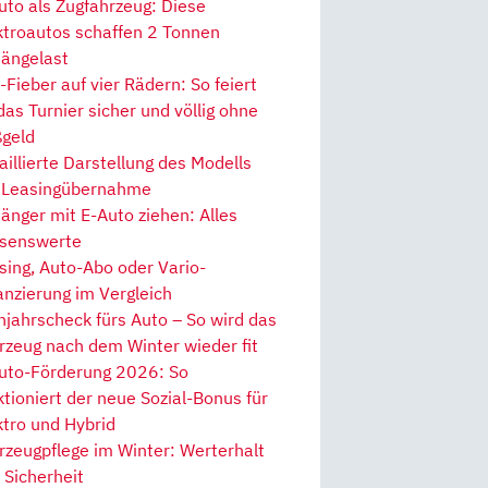
uto als Zugfahrzeug: Diese
ktroautos schaffen 2 Tonnen
ängelast
Fieber auf vier Rädern: So feiert
 das Turnier sicher und völlig ohne
geld
aillierte Darstellung des Modells
 Leasingübernahme
änger mit E-Auto ziehen: Alles
senswerte
sing, Auto-Abo oder Vario-
anzierung im Vergleich
hjahrscheck fürs Auto – So wird das
rzeug nach dem Winter wieder fit
uto-Förderung 2026: So
ktioniert der neue Sozial-Bonus für
ktro und Hybrid
rzeugpflege im Winter: Werterhalt
 Sicherheit