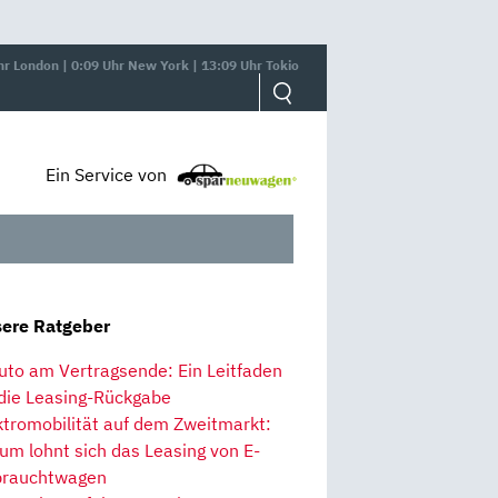
hr London | 0:09 Uhr New York | 13:09 Uhr Tokio
Ein Service von
ere Ratgeber
uto am Vertragsende: Ein Leitfaden
 die Leasing-Rückgabe
ktromobilität auf dem Zweitmarkt:
um lohnt sich das Leasing von E-
rauchtwagen