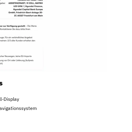
s
ll-Display
Navigationssystem