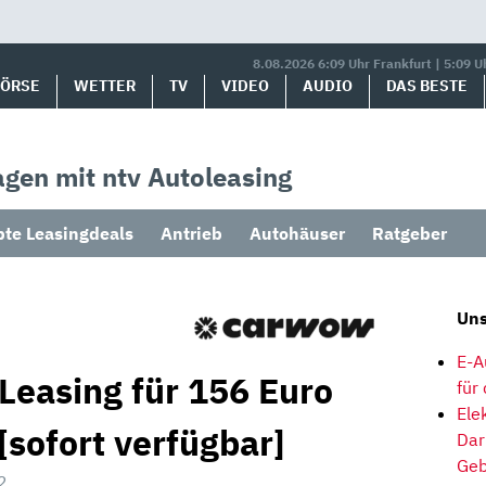
8.08.2026 6:09 Uhr Frankfurt | 5:09 U
BÖRSE
WETTER
TV
VIDEO
AUDIO
DAS BESTE
gen mit ntv Autoleasing
bte Leasingdeals
Antrieb
Autohäuser
Ratgeber
Uns
E-A
Leasing für 156 Euro
für
Ele
[sofort verfügbar]
Dar
Geb
2