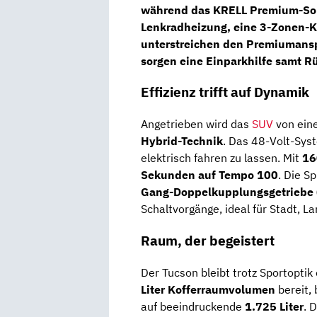
während das
KRELL Premium-S
Lenkradheizung
, eine
3-Zonen-K
unterstreichen den Premiumansp
sorgen eine
Einparkhilfe samt R
Effizienz trifft auf Dynamik
Angetrieben wird das
SUV
von ei
Hybrid-Technik
. Das 48-Volt-Syst
elektrisch fahren zu lassen. Mit
16
Sekunden auf Tempo 100
. Die Sp
Gang-Doppelkupplungsgetriebe 
Schaltvorgänge, ideal für Stadt, L
Raum, der begeistert
Der Tucson bleibt trotz Sportopti
Liter Kofferraumvolumen
bereit,
auf beeindruckende
1.725 Liter
. 