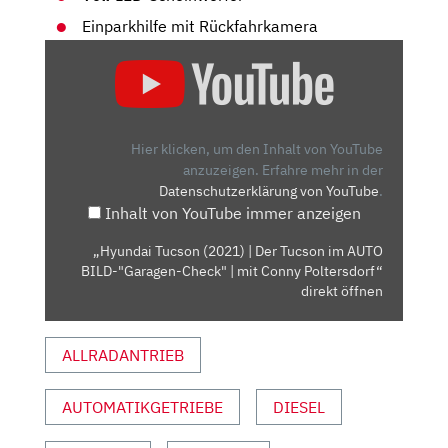
Einparkhilfe mit Rückfahrkamera
„HYUNDAI
TUCSON
(2021)
| DER
TUCSON
Hier klicken, um den Inhalt von YouTube
IM
anzuzeigen.
Erfahre mehr in der
Datenschutzerklärung von YouTube
.
AUTO
Inhalt von YouTube immer anzeigen
BILD-
"GARAGEN-
„Hyundai Tucson (2021) | Der Tucson im AUTO
CHECK"
BILD-"Garagen-Check" | mit Conny Poltersdorf“
|
direkt öffnen
MIT
CONNY
ALLRADANTRIEB
POLTERSDORF“
VON
AUTOMATIKGETRIEBE
DIESEL
YOUTUBE
ANZEIGEN