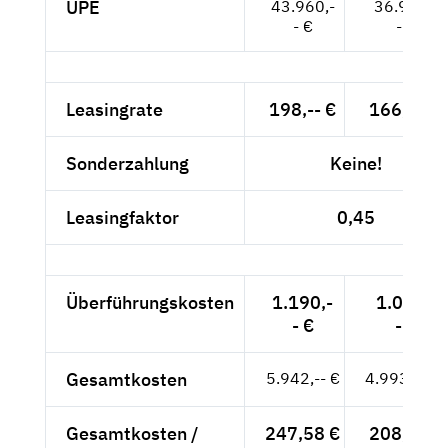
UPE
43.960,-
36.941,-
- €
- €
Leasingrate
198,-- €
166,39 €
Sonderzahlung
Keine!
Leasingfaktor
0,45
Überführungskosten
1.190,-
1.000,-
- €
- €
Gesamtkosten
5.942,-- €
4.993,28 €
Gesamtkosten /
247,58 €
208,05 €