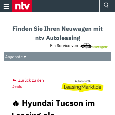
Skip
to
content
Ressorts
Sport
Finden Sie Ihren Neuwagen mit
Börse
Wetter
ntv Autoleasing
TV
Ein Service von
Video
Audio
Angebote ▾
Das Beste
Zurück zu den
Deals
🔥 Hyundai Tucson im