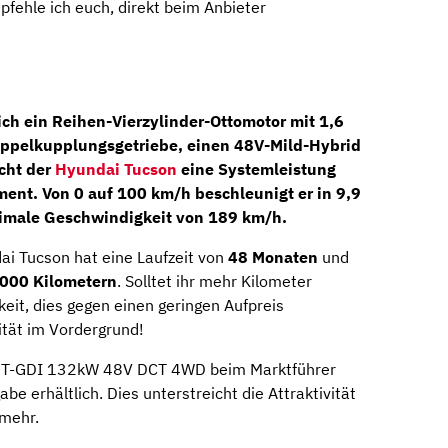
fehle ich euch, direkt beim Anbieter
ich ein
Reihen-Vierzylinder-Ottomotor
mit 1,6
oppelkupplungsgetriebe
, einen
48V-Mild-Hybrid
icht der
Hyundai Tucson
eine Systemleistung
nt. Von 0 auf 100 km/h beschleunigt er in 9,9
imale Geschwindigkeit von 189 km/h.
ai Tucson hat eine Laufzeit von
48 Monaten
und
000 Kilometern
. Solltet ihr mehr Kilometer
keit, dies gegen einen geringen Aufpreis
lität im Vordergrund!
1.6 T-GDI 132kW 48V DCT 4WD beim Marktführer
be erhältlich. Dies unterstreicht die Attraktivität
 mehr.