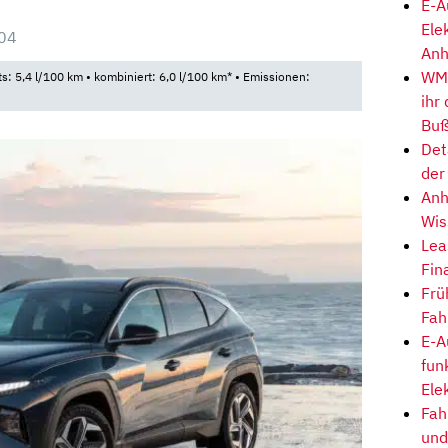
E-A
Ele
04
Anh
WM-
ts: 5,4 l/100 km • kombiniert: 6,0 l/100 km* • Emissionen:
ihr
Buß
Det
der
Anh
Wis
Lea
Fin
Frü
Fah
E-A
fun
Ele
Fah
und