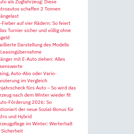
uto als Zugfahrzeug: Diese
ktroautos schaffen 2 Tonnen
ängelast
Fieber auf vier Rädern: So feiert
 das Turnier sicher und völlig ohne
geld
aillierte Darstellung des Modells
 Leasingübernahme
änger mit E-Auto ziehen: Alles
senswerte
sing, Auto-Abo oder Vario-
anzierung im Vergleich
hjahrscheck fürs Auto – So wird das
rzeug nach dem Winter wieder fit
uto-Förderung 2026: So
ktioniert der neue Sozial-Bonus für
ktro und Hybrid
rzeugpflege im Winter: Werterhalt
 Sicherheit