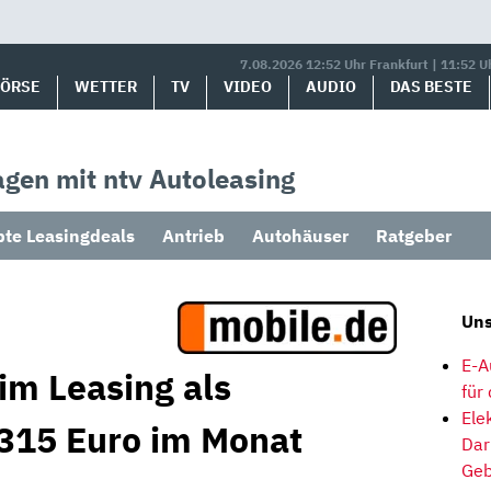
7.08.2026 12:52 Uhr Frankfurt | 11:52 U
BÖRSE
WETTER
TV
VIDEO
AUDIO
DAS BESTE
gen mit ntv Autoleasing
bte Leasingdeals
Antrieb
Autohäuser
Ratgeber
Uns
E-A
im Leasing als
für
Ele
315 Euro im Monat
Dar
Geb