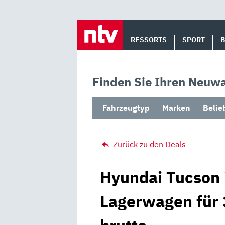
Skip
to
RESSORTS
SPORT
content
Finden Sie Ihren Neuwa
Fahrzeugtyp
Marken
Belie
Zurück zu den Deals
Hyundai Tucson 
Lagerwagen für 