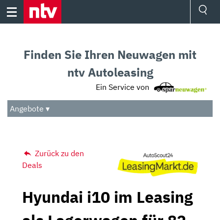
Skip
to
content
Ressorts
Sport
Finden Sie Ihren Neuwagen mit
Börse
Wetter
ntv Autoleasing
TV
Ein Service von
Video
Audio
Angebote ▾
Das Beste
Zurück zu den
Deals
Hyundai i10 im Leasing