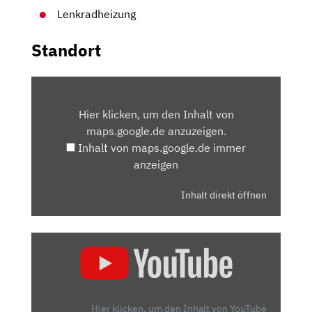
Lenkradheizung
Standort
INHALT
VON
Hier klicken, um den Inhalt von
MAPS.GOOGLE.DE
maps.google.de anzuzeigen.
ANZEIGEN
Inhalt von maps.google.de immer
anzeigen
Inhalt direkt öffnen
„HYUNDAI
I10:
DAS
RUNDUM-
SORGLOS-
Hier klicken, um den Inhalt von YouTube