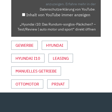
PÄCKCHEN?
anzuzeigen.
Erfahre mehr in der
Datenschutzerklärung von YouTube
.
–
Inhalt von YouTube immer anzeigen
TEST/REVIEW
|
„Hyundai i10: Das Rundum-sorglos-Päckchen? –
AUTO
Test/Review | auto motor und sport“ direkt öffnen
MOTOR
UND
GEWERBE
HYUNDAI
SPORT“
VON
YOUTUBE
HYUNDAI I10
LEASING
ANZEIGEN
MANUELLES GETRIEBE
OTTOMOTOR
PRIVAT