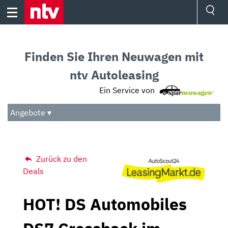
Skip
to
content
Ressorts
Sport
Finden Sie Ihren Neuwagen mit
Börse
Wetter
ntv Autoleasing
TV
Ein Service von
Video
Audio
Angebote ▾
Das Beste
Zurück zu den
Deals
HOT! DS Automobiles