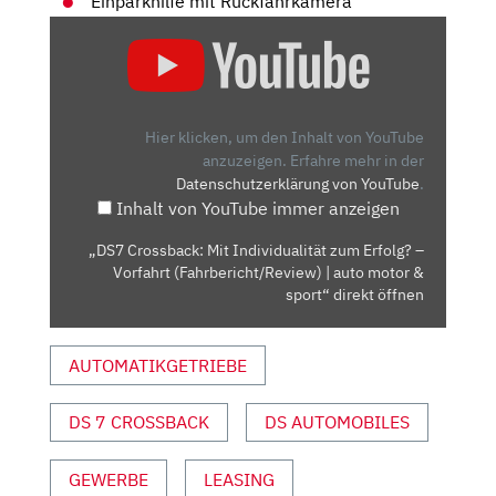
Einparkhilfe mit Rückfahrkamera
„DS7
CROSSBACK:
MIT
INDIVIDUALITÄT
ZUM
Hier klicken, um den Inhalt von YouTube
ERFOLG?
anzuzeigen.
Erfahre mehr in der
Datenschutzerklärung von YouTube
.
–
Inhalt von YouTube immer anzeigen
VORFAHRT
(FAHRBERICHT/REVIEW)
„DS7 Crossback: Mit Individualität zum Erfolg? –
|
Vorfahrt (Fahrbericht/Review) | auto motor &
AUTO
sport“ direkt öffnen
MOTOR
&
AUTOMATIKGETRIEBE
SPORT“
VON
DS 7 CROSSBACK
DS AUTOMOBILES
YOUTUBE
ANZEIGEN
GEWERBE
LEASING