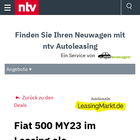
Skip
to
content
Ressorts
Sport
Finden Sie Ihren Neuwagen mit
Börse
Wetter
ntv Autoleasing
TV
Ein Service von
Video
Audio
Angebote ▾
Das Beste
Zurück zu den
Deals
Fiat 500 MY23 im