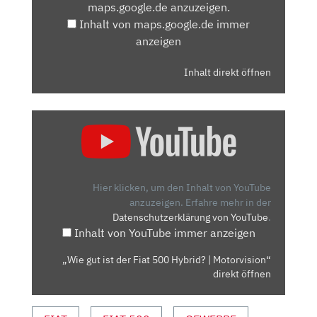
maps.google.de anzuzeigen.
ANZEIGEN
Inhalt von maps.google.de immer
anzeigen
Inhalt direkt öffnen
„WIE
GUT
IST
DER
FIAT
Hier klicken, um den Inhalt von YouTube
500
anzuzeigen.
Erfahre mehr in der
Datenschutzerklärung von YouTube
.
HYBRID?
Inhalt von YouTube immer anzeigen
|
MOTORVISION“
„Wie gut ist der Fiat 500 Hybrid? | Motorvision“
VON
direkt öffnen
YOUTUBE
ANZEIGEN