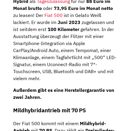
Hybrid
als
Tageszulassung
für nur
88 Euro im
Monat brutto
oder
73,95 Euro im Monat netto
zu leasen! Der
Fiat 500
ist in Gelato Weiß
lackiert. Er wurde im
Juni 2023
zugelassen und
ist seitdem erst
100 Kilometer
gefahren. In der
Ausstattung überzeugt der Flitzer mit einer
Smartphone-Integration via Apple
CarPlay/Android Auto, einem Tempomat, einer
Klimaanlage, einem Tagfahrtlicht mit „500“ LED-
Signatur, einem Uconnect-Radio mit 7″-
Touchscreen, USB, Bluetooth und DAB+ und mit
vielem mehr.
Außerdem gibt es eine Herstellergarantie von
zwei Jahren.
Mildhybridantrieb mit 70 PS
Der Fiat 500 kommt mit einem
Mildhybrid-
Antrieb
mit
70 PS
. Dazu zählt ein
Dreizylinder-