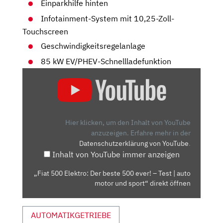
Einparkhilfe hinten
Infotainment-System mit 10,25-Zoll-
Touchscreen
Geschwindigkeitsregelanlage
85 kW EV/PHEV-Schnellladefunktion
„FIAT
500
ELEKTRO:
DER
BESTE
Hier klicken, um den Inhalt von YouTube
500
anzuzeigen.
Erfahre mehr in der
Datenschutzerklärung von YouTube
.
EVER!
Inhalt von YouTube immer anzeigen
–
TEST
„Fiat 500 Elektro: Der beste 500 ever! – Test | auto
|
motor und sport“ direkt öffnen
AUTO
MOTOR
AUTOMATIKGETRIEBE
UND