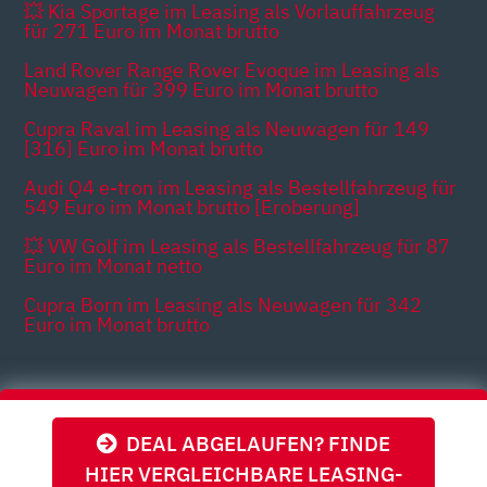
💥 Kia Sportage im Leasing als Vorlauffahrzeug
für 271 Euro im Monat brutto
Land Rover Range Rover Evoque im Leasing als
Neuwagen für 399 Euro im Monat brutto
Cupra Raval im Leasing als Neuwagen für 149
[316] Euro im Monat brutto
Audi Q4 e-tron im Leasing als Bestellfahrzeug für
549 Euro im Monat brutto [Eroberung]
💥 VW Golf im Leasing als Bestellfahrzeug für 87
Euro im Monat netto
Cupra Born im Leasing als Neuwagen für 342
Euro im Monat brutto
Themen
DEAL ABGELAUFEN? FINDE
HIER VERGLEICHBARE LEASING-