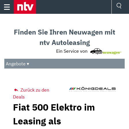
Skip
to
content
Ressorts
Sport
Finden Sie Ihren Neuwagen mit
Börse
Wetter
ntv Autoleasing
TV
Ein Service von
Video
Audio
Angebote ▾
Das Beste
Zurück zu den
Deals
Fiat 500 Elektro im
Leasing als