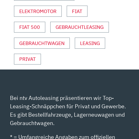
SPORT“
VON
ELEKTROMOTOR
FIAT
YOUTUBE
ANZEIGEN
FIAT 500
GEBRAUCHTLEASING
GEBRAUCHTWAGEN
LEASING
PRIVAT
Bei ntv Autoleasing präsentieren wir Top-
Leasing-Schnäppchen für Privat und Gewerbe.
Es gibt Bestellfahrzeuge, Lagerneuwagen und
Gebrauchtwagen.
* = Umfangreiche Angaben zum offiziellen