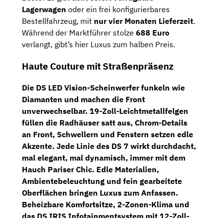
Lagerwagen
oder ein frei konfigurierbares
Bestellfahrzeug, mit
nur vier Monaten Lieferzeit
.
Während der Marktführer stolze
688 Euro
verlangt, gibt’s hier Luxus zum halben Preis.
Haute Couture mit Straßenpräsenz
Die
DS LED Vision-Scheinwerfer
funkeln wie
Diamanten und machen die Front
unverwechselbar.
19-Zoll-Leichtmetallfelgen
füllen die Radhäuser satt aus, Chrom-Details
an Front, Schwellern und Fenstern setzen edle
Akzente. Jede Linie des DS 7 wirkt durchdacht,
mal elegant, mal dynamisch, immer mit dem
Hauch Pariser Chic.
Edle Materialien,
Ambientebeleuchtung und fein gearbeitete
Oberflächen
bringen Luxus zum Anfassen.
Beheizbare Komfortsitze
,
2-Zonen-Klima
und
das
DS IRIS Infotainmentsystem mit 12-Zoll-