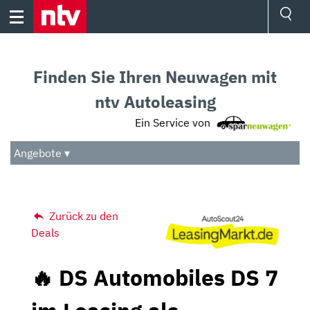
Skip
to
content
Ressorts
Sport
Finden Sie Ihren Neuwagen mit
Börse
Wetter
ntv Autoleasing
TV
Ein Service von
Video
Audio
Angebote ▾
Das Beste
Zurück zu den
Deals
🔥 DS Automobiles DS 7