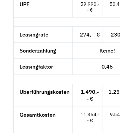
UPE
59.990,-
50.412,-- 
- €
Leasingrate
274,-- €
230,25 €
Sonderzahlung
Keine!
Leasingfaktor
0,46
Überführungskosten
1.490,-
1.252,10 
- €
Gesamtkosten
11.354,-
9.541,18 
- €