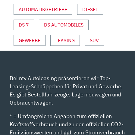
|
AUTOMATIKGETRIEBE
DIESEL
VORSTELLUNG
MIT
DS 7
DS AUTOMOBILES
MORITZ
DOKA“
VON
GEWERBE
LEASING
SUV
YOUTUBE
ANZEIGEN
Bei ntv Autoleasing präsentieren wir Top-
Leasing-Schnäppchen für Privat und Gewerbe.
Es gibt Bestellfahrzeuge, Lagerneuwagen und
Gebrauchtwagen.
* = Umfangreiche Angaben zum offiziellen
Kraftstoffverbrauch und zu den offiziellen CO2-
Emissionswerten und ggf. zum Stromverbrauch