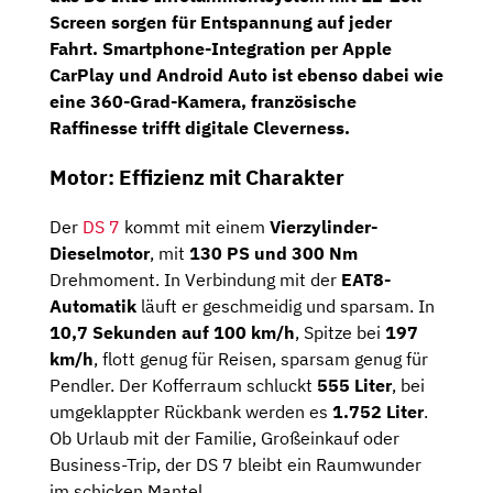
Screen
sorgen für Entspannung auf jeder
Fahrt. Smartphone-Integration per
Apple
CarPlay und Android Auto
ist ebenso dabei wie
eine
360-Grad-Kamera
, französische
Raffinesse trifft digitale Cleverness.
Motor: Effizienz mit Charakter
Der
DS 7
kommt mit einem
Vierzylinder-
Dieselmotor
, mit
130 PS und 300 Nm
Drehmoment. In Verbindung mit der
EAT8-
Automatik
läuft er geschmeidig und sparsam. In
10,7 Sekunden auf 100 km/h
, Spitze bei
197
km/h
, flott genug für Reisen, sparsam genug für
Pendler. Der Kofferraum schluckt
555 Liter
, bei
umgeklappter Rückbank werden es
1.752 Liter
.
Ob Urlaub mit der Familie, Großeinkauf oder
Business-Trip, der DS 7 bleibt ein Raumwunder
im schicken Mantel.