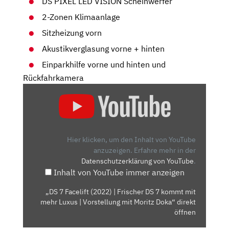
DS PIXEL LED VISION Scheinwerfer
2-Zonen Klimaanlage
Sitzheizung vorn
Akustikverglasung vorne + hinten
Einparkhilfe vorne und hinten und
Rückfahrkamera
„DS
7
FACELIFT
(2022)
|
Hier klicken, um den Inhalt von YouTube
FRISCHER
anzuzeigen.
Erfahre mehr in der
Datenschutzerklärung von YouTube
.
DS
Inhalt von YouTube immer anzeigen
7
KOMMT
„DS 7 Facelift (2022) | Frischer DS 7 kommt mit
MIT
mehr Luxus | Vorstellung mit Moritz Doka“ direkt
MEHR
öffnen
LUXUS