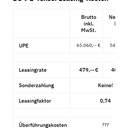
Brutto
Netto ex
inkl.
MwSt
MwSt.
UPE
65.060,-- €
54.672,-
Leasingrate
479,-- €
402,52
Sonderzahlung
Keine!
Leasingfaktor
0,74
Überführungskosten
???