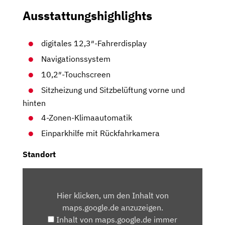
Ausstattungshighlights
digitales 12,3″-Fahrerdisplay
Navigationssystem
10,2″-Touchscreen
Sitzheizung und Sitzbelüftung vorne und
hinten
4-Zonen-Klimaautomatik
Einparkhilfe mit Rückfahrkamera
Standort
INHALT
VON
Hier klicken, um den Inhalt von
MAPS.GOOGLE.DE
maps.google.de anzuzeigen.
ANZEIGEN
Inhalt von maps.google.de immer