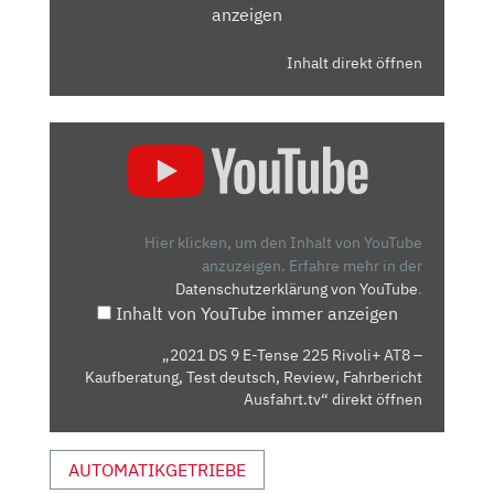
anzeigen
Inhalt direkt öffnen
„2021
DS
9
E-
TENSE
Hier klicken, um den Inhalt von YouTube
225
anzuzeigen.
Erfahre mehr in der
Datenschutzerklärung von YouTube
.
RIVOLI+
Inhalt von YouTube immer anzeigen
AT8
–
„2021 DS 9 E-Tense 225 Rivoli+ AT8 –
KAUFBERATUNG,
Kaufberatung, Test deutsch, Review, Fahrbericht
TEST
Ausfahrt.tv“ direkt öffnen
DEUTSCH,
REVIEW,
AUTOMATIKGETRIEBE
FAHRBERICHT