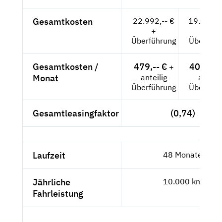
Gesamtkosten
22.992,-- €
19.321,0
+
+
Überführung
Überführ
Gesamtkosten /
479,-- €
402,52 
+
Monat
anteilig
anteili
Überführung
Überführ
Gesamtleasingfaktor
(0,74)
Laufzeit
48 Monate
Jährliche
10.000 km
Fahrleistung