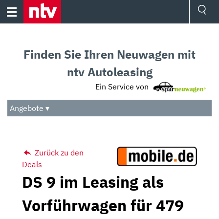
Skip
to
content
Ressorts
Sport
Finden Sie Ihren Neuwagen mit
Börse
Wetter
ntv Autoleasing
TV
Ein Service von
Video
Audio
Angebote ▾
Das Beste
Zurück zu den
Deals
DS 9 im Leasing als
Vorführwagen für 479