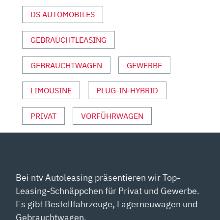
AUSFAHRT.TV“
DS AUTOMOBILES
VON
YOUTUBE
ANZEIGEN
GEBRAUCHTLEASING
GEBRAUCHTWAGEN
GEWERBE
LIMOUSINE
PLUG-IN-HYBRID
PRIVAT
VORFÜHRWAGEN
Bei ntv Autoleasing präsentieren wir Top-
Leasing-Schnäppchen für Privat und Gewerbe.
Es gibt Bestellfahrzeuge, Lagerneuwagen und
Gebrauchtwagen.