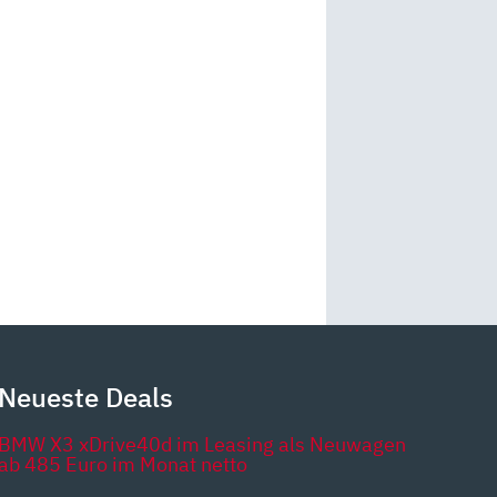
Neueste Deals
BMW X3 xDrive40d im Leasing als Neuwagen
ab 485 Euro im Monat netto