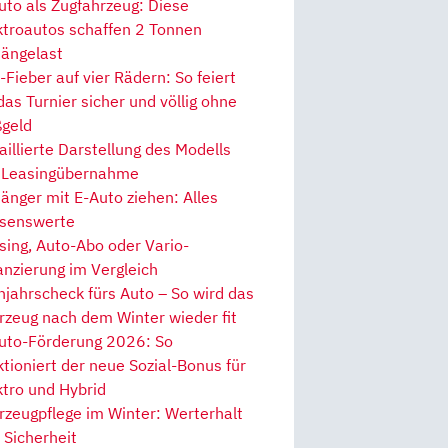
uto als Zugfahrzeug: Diese
ktroautos schaffen 2 Tonnen
ängelast
Fieber auf vier Rädern: So feiert
 das Turnier sicher und völlig ohne
geld
aillierte Darstellung des Modells
 Leasingübernahme
änger mit E-Auto ziehen: Alles
senswerte
sing, Auto-Abo oder Vario-
anzierung im Vergleich
hjahrscheck fürs Auto – So wird das
rzeug nach dem Winter wieder fit
uto-Förderung 2026: So
ktioniert der neue Sozial-Bonus für
ktro und Hybrid
rzeugpflege im Winter: Werterhalt
 Sicherheit