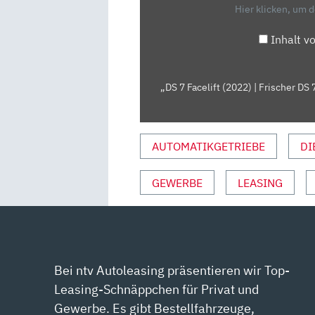
FRISCHER
Hier klicken, um 
DS
7
Inhalt v
KOMMT
MIT
MEHR
„DS 7 Facelift (2022) | Frischer D
LUXUS
|
VORSTELLUNG
AUTOMATIKGETRIEBE
DI
MIT
MORITZ
GEWERBE
LEASING
DOKA“
VON
YOUTUBE
ANZEIGEN
Bei ntv Autoleasing präsentieren wir Top-
Leasing-Schnäppchen für Privat und
Gewerbe. Es gibt Bestellfahrzeuge,