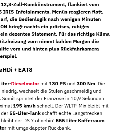
s 12,3-Zoll-Kombiinstrument
, flankiert vom
S IRIS
-Infotainments. Menüs reagieren flott,
charf, die Bedienlogik nach wenigen Minuten
ION
bringt nachts ein präzises, ruhiges
r ein dezentes Statement. Für das richtige Klima
Sitzheizung vorn
nimmt kühlen Morgen die
ilfe vorn und hinten
plus
Rückfahrkamera
rspiel.
ueHDi + EAT8
Liter-
Dieselmotor
mit
130 PS
und
300 Nm
. Die
 niedrig, wechselt die Stufen geschmeidig und
n. Somit sprintet der Franzose in 10,9 Sekunden
ximal
195 km/h
schnell. Der WLTP-Mix bleibt mit
 der
55-Liter-Tank
schafft echte Langstrecken
bleibt der DS 7 ohnehin:
555 Liter Kofferraum
ter
mit umgeklappter Rückbank.