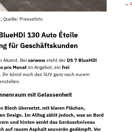
→
; Quelle: Pressefoto
BlueHDi 130 Auto Étoile
ing für Geschäftskunden
m Akzent. Bei
carwow
steht der
DS 7 BlueHDi
to pro Monat
im Angebot, ein
frei
. Ihr könnt euch das SUV ganz nach eurem
nstellen.
 Innenraum mit Gelassenheit
in Blech übersetzt, mit klaren Flächen,
en Design. Im Alltag zählt jedoch, was an Bord
vorn und hinten
senkt das Geräuschniveau
ch auf rauem Asphalt souverän gedämpft. Vor