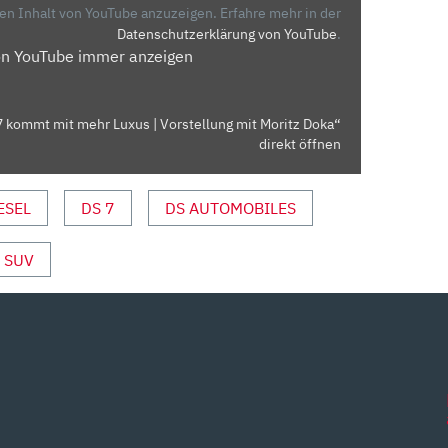
den Inhalt von YouTube anzuzeigen.
Erfahre mehr in der
Datenschutzerklärung von YouTube
.
on YouTube immer anzeigen
S 7 kommt mit mehr Luxus | Vorstellung mit Moritz Doka“
direkt öffnen
ESEL
DS 7
DS AUTOMOBILES
SUV