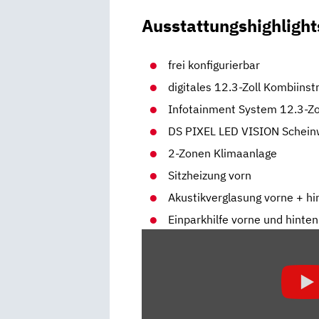
Ausstattungshighlight
frei konfigurierbar
digitales 12.3-Zoll Kombiins
Infotainment System 12.3-Z
DS PIXEL LED VISION Schein
2-Zonen Klimaanlage
Sitzheizung vorn
Akustikverglasung vorne + hi
Einparkhilfe vorne und hint
„DS
7
FACELIFT
(2022)
|