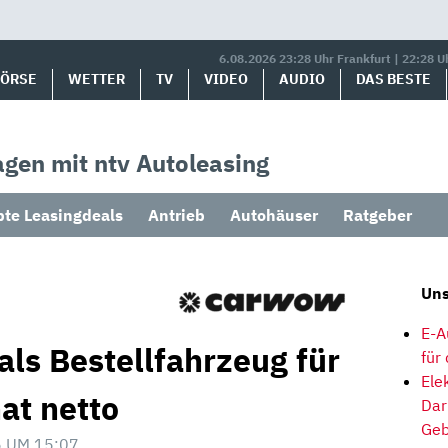
6.08.2026 23:28 Uhr Frankfurt | 22:28 U
BÖRSE
WETTER
TV
VIDEO
AUDIO
DAS BESTE
gen mit ntv Autoleasing
bte Leasingdeals
Antrieb
Autohäuser
Ratgeber
Uns
E-A
als Bestellfahrzeug für
für
Ele
at netto
Dar
Geb
 UM 15:07