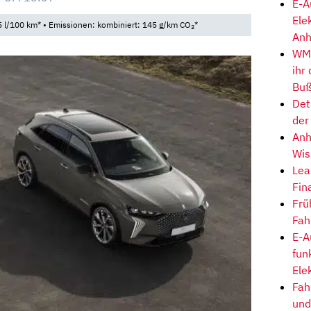
E-A
Ele
 l/100 km* • Emissionen: kombiniert: 145 g/km CO
*
2
Anh
WM-
ihr
Buß
Det
der
Anh
Wis
Lea
Fin
Frü
Fah
E-A
fun
Ele
Fah
und