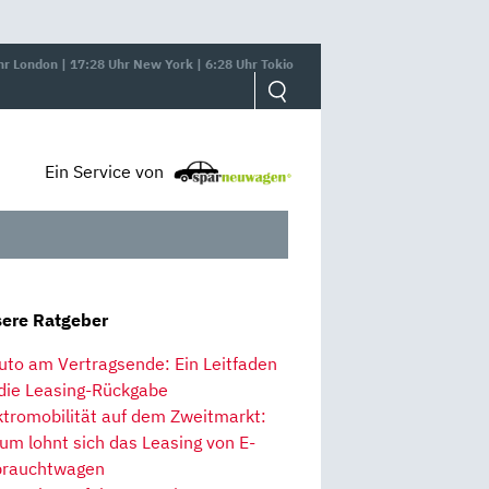
hr London | 17:28 Uhr New York | 6:28 Uhr Tokio
Ein Service von
ere Ratgeber
uto am Vertragsende: Ein Leitfaden
 die Leasing-Rückgabe
ktromobilität auf dem Zweitmarkt:
um lohnt sich das Leasing von E-
rauchtwagen