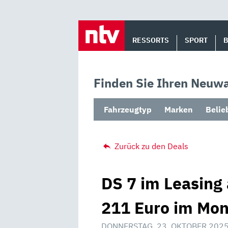
Skip
to
RESSORTS
SPORT
content
Finden Sie Ihren Neuwa
Fahrzeugtyp
Marken
Belie
Zurück zu den Deals
DS 7 im Leasing 
211 Euro im Mon
DONNERSTAG, 23. OKTOBER 2025