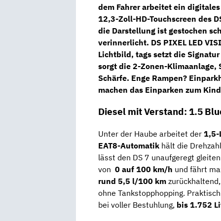
dem Fahrer arbeitet ein
digitale
12,3-Zoll-HD-Touchscreen
des
D
die Darstellung ist gestochen s
verinnerlicht.
DS PIXEL LED VIS
Lichtbild, tags setzt die Signatu
sorgt die
2-Zonen-Klimaanlage
,
Schärfe. Enge Rampen?
Einparkh
machen das Einparken zum Kinde
Diesel mit Verstand: 1.5 Bl
Unter der Haube arbeitet der
1,5-
EAT8-Automatik
hält die Drehzahl
lässt den DS 7 unaufgeregt gleite
von
0 auf 100 km/h
und fährt ma
rund 5,5 l/100 km
zurückhaltend,
ohne Tankstopphopping. Praktisch 
bei voller Bestuhlung,
bis 1.752 Li