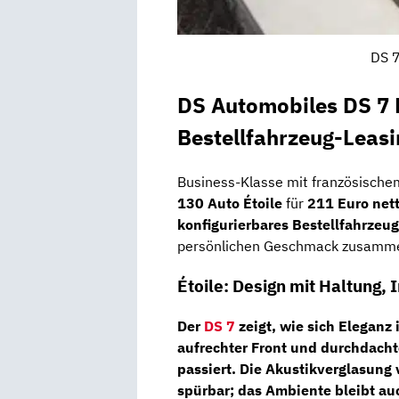
DS 7
DS Automobiles DS 7 
Bestellfahrzeug-Leas
Business-Klasse mit französische
130 Auto Étoile
für
211 Euro net
konfigurierbares Bestellfahrzeug
persönlichen Geschmack zusamme
Étoile: Design mit Haltung,
Der
DS 7
zeigt, wie sich Eleganz 
aufrechter Front und durchdacht
passiert. Die
Akustikverglasung 
spürbar; das Ambiente bleibt au