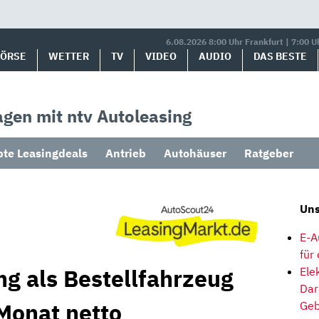
6.08.2026 8:00 Uhr Frankfurt | 7:00 U
BÖRSE
WETTER
TV
VIDEO
AUDIO
DAS BESTE
gen mit ntv Autoleasing
bte Leasingdeals
Antrieb
Autohäuser
Ratgeber
Uns
E-A
für
ng als Bestellfahrzeug
Ele
Dar
Monat netto
Geb