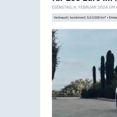
DIENSTAG, 6. FEBRUAR 2024 UM 
Verbrauch: kombiniert: 5,5 l/100 km* • Emis