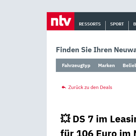
Skip
to
RESSORTS
SPORT
content
Finden Sie Ihren Neuwa
Fahrzeugtyp
Marken
Belie
Zurück zu den Deals
💥 DS 7 im Leasi
für 106 Euro im 