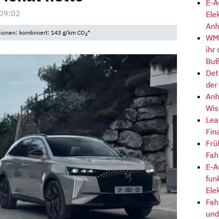
E-A
09:02
Ele
Anh
sionen: kombiniert: 143 g/km CO
*
2
WM-
ihr
Buß
Det
der
Anh
Wis
Lea
Fin
Frü
Fah
E-A
fun
Ele
Fah
und