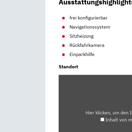
Ausstattungshighlight
frei konfigurierbar
Navigationssystem
Sitzheizung
Rückfahrkamera
Einparkhilfe
Standort
INHALT
VON
MAPS.GOOGLE.DE
ANZEIGEN
Hier klicken, um den 
Inhalt von 