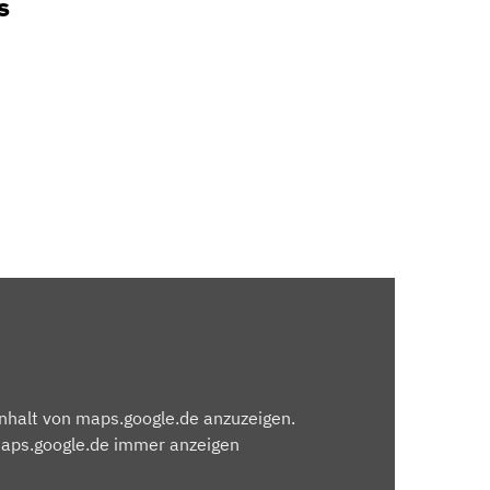
s
Inhalt von maps.google.de anzuzeigen.
maps.google.de immer anzeigen