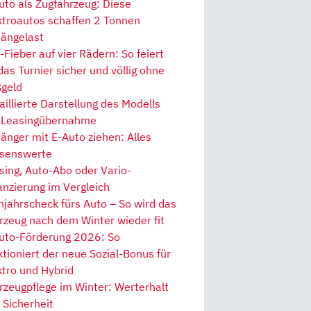
uto als Zugfahrzeug: Diese
ktroautos schaffen 2 Tonnen
ängelast
Fieber auf vier Rädern: So feiert
 das Turnier sicher und völlig ohne
geld
aillierte Darstellung des Modells
 Leasingübernahme
änger mit E-Auto ziehen: Alles
senswerte
sing, Auto-Abo oder Vario-
anzierung im Vergleich
hjahrscheck fürs Auto – So wird das
rzeug nach dem Winter wieder fit
uto-Förderung 2026: So
ktioniert der neue Sozial-Bonus für
ktro und Hybrid
rzeugpflege im Winter: Werterhalt
 Sicherheit