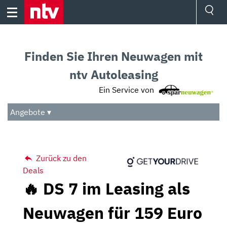
Skip
to
content
Ressorts
Sport
Finden Sie Ihren Neuwagen mit
Börse
Wetter
ntv Autoleasing
TV
Ein Service von
Video
Audio
Angebote ▾
Das Beste
Zurück zu den
Deals
🔥 DS 7 im Leasing als
Neuwagen für 159 Euro