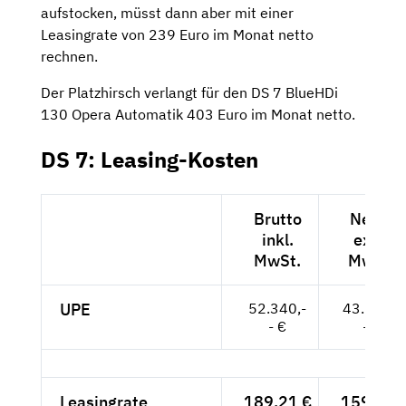
aufstocken, müsst dann aber mit einer
Leasingrate von 239 Euro im Monat netto
rechnen.
Der Platzhirsch verlangt für den DS 7 BlueHDi
130 Opera Automatik 403 Euro im Monat netto.
DS 7: Leasing-Kosten
Brutto
Netto
inkl.
exkl.
MwSt.
MwSt.
UPE
52.340,-
43.983,-
- €
- €
Leasingrate
189,21 €
159,-- €