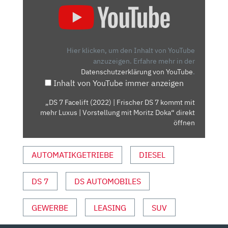
7
FACELIFT
(2022)
|
Hier klicken, um den Inhalt von YouTube
FRISCHER
anzuzeigen.
Erfahre mehr in der
Datenschutzerklärung von YouTube
.
DS
Inhalt von YouTube immer anzeigen
7
KOMMT
„DS 7 Facelift (2022) | Frischer DS 7 kommt mit
MIT
mehr Luxus | Vorstellung mit Moritz Doka“ direkt
MEHR
öffnen
LUXUS
|
AUTOMATIKGETRIEBE
DIESEL
VORSTELLUNG
MIT
DS 7
DS AUTOMOBILES
MORITZ
DOKA“
VON
GEWERBE
LEASING
SUV
YOUTUBE