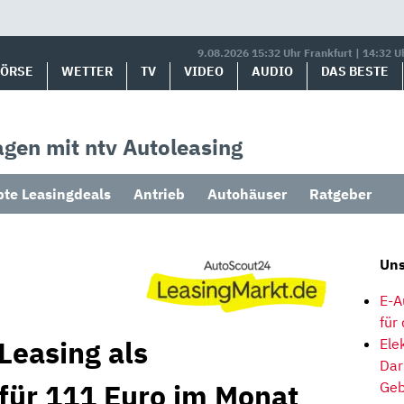
9.08.2026 15:32 Uhr Frankfurt | 14:32 U
BÖRSE
WETTER
TV
VIDEO
AUDIO
DAS BESTE
gen mit ntv Autoleasing
bte Leasingdeals
Antrieb
Autohäuser
Ratgeber
Uns
E-A
für
Leasing als
Ele
Dar
für 111 Euro im Monat
Geb