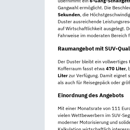
übernimmt ein
6-Gang-Schaltget
Gangwahl ermöglicht. Die Beschleu
Sekunden
, die Höchstgeschwindi
Duster ausreichende Leistungsres
auf Wirtschaftlichkeit ausgelegt. 
Fahrweise im moderaten Bereich fü
Raumangebot mit SUV-Qual
Der Duster bleibt ein vollwertige
Kofferraum fasst etwa
470 Liter
,
Liter
zur Verfügung. Damit eignet s
als auch für Reisegepäck oder grö
Einordnung des Angebots
Mit einer Monatsrate von 111 Euro
vielen Wettbewerbern im SUV-Seg
moderner Motorisierung und solid
Kalkulation wirtschaftlich interess