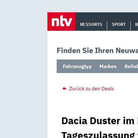
Skip
to
RESSORTS
SPORT
content
Finden Sie Ihren Neuwa
Fahrzeugtyp
Marken
Belie
Zurück zu den Deals
Dacia Duster im 
Tageszulassung 