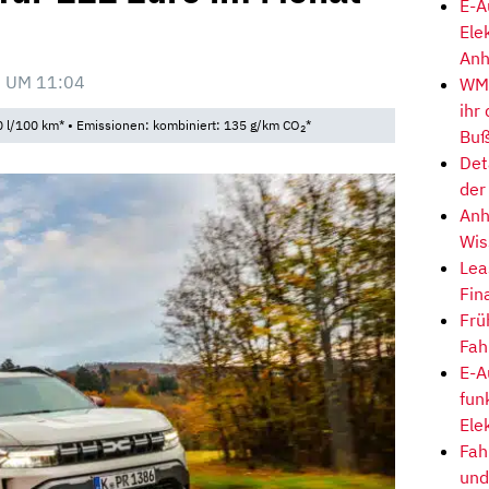
E-A
Ele
Anh
 UM 11:04
WM-
ihr
 l/100 km* • Emissionen: kombiniert: 135 g/km CO
*
2
Buß
Det
der
Anh
Wis
Lea
Fin
Frü
Fah
E-A
fun
Ele
Fah
und