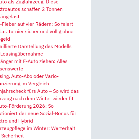
uto als Zugfahrzeug: Diese
ktroautos schaffen 2 Tonnen
ängelast
Fieber auf vier Rädern: So feiert
 das Turnier sicher und völlig ohne
geld
aillierte Darstellung des Modells
 Leasingübernahme
änger mit E-Auto ziehen: Alles
senswerte
sing, Auto-Abo oder Vario-
anzierung im Vergleich
hjahrscheck fürs Auto – So wird das
rzeug nach dem Winter wieder fit
uto-Förderung 2026: So
ktioniert der neue Sozial-Bonus für
ktro und Hybrid
rzeugpflege im Winter: Werterhalt
 Sicherheit