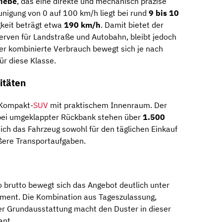
riebe
, das eine direkte und mechanisch präzise
nigung von 0 auf 100 km/h liegt bei rund
9 bis 10
gkeit beträgt etwa
190 km/h
. Damit bietet der
erven für Landstraße und Autobahn, bleibt jedoch
Der kombinierte Verbrauch bewegt sich je nach
r diese Klasse.
itäten
s Kompakt-
SUV
mit praktischem Innenraum. Der
 bei umgeklappter Rückbank stehen über
1.500
ich das Fahrzeug sowohl für den täglichen Einkauf
ßere Transportaufgaben.
 brutto bewegt sich das Angebot deutlich unter
ment. Die Kombination aus Tageszulassung,
er Grundausstattung macht den Duster in dieser
ant.