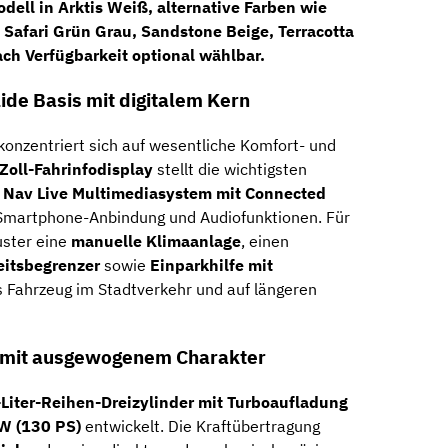
odell in
Arktis Weiß
, alternative Farben wie
 Safari Grün Grau, Sandstone Beige, Terracotta
ach Verfügbarkeit optional wählbar.
ide Basis mit digitalem Kern
konzentriert sich auf wesentliche Komfort- und
-Zoll-Fahrinfodisplay
stellt die wichtigsten
 Nav Live Multimediasystem mit Connected
, Smartphone-Anbindung und Audiofunktionen. Für
uster eine
manuelle Klimaanlage
, einen
eitsbegrenzer
sowie
Einparkhilfe mit
as Fahrzeug im Stadtverkehr und auf längeren
r mit ausgewogenem Charakter
-Liter-Reihen-Dreizylinder mit Turboaufladung
W (130 PS)
entwickelt. Die Kraftübertragung