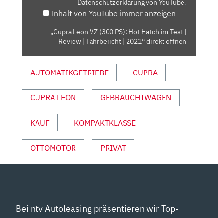
Datenschutzerklärung von YouTube
.
HATCH
Inhalt von YouTube immer anzeigen
IM
TEST
„Cupra Leon VZ (300 PS): Hot Hatch im Test |
|
Review | Fahrbericht | 2021“ direkt öffnen
REVIEW
|
AUTOMATIKGETRIEBE
CUPRA
FAHRBERICHT
|
2021“
CUPRA LEON
GEBRAUCHTWAGEN
VON
YOUTUBE
KAUF
KOMPAKTKLASSE
ANZEIGEN
OTTOMOTOR
PRIVAT
Bei ntv Autoleasing präsentieren wir Top-