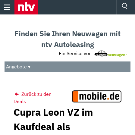
Skip
to
content
Ressorts
Sport
Finden Sie Ihren Neuwagen mit
Börse
Wetter
ntv Autoleasing
TV
Ein Service von
Video
Audio
Angebote ▾
Das Beste
Zurück zu den
Deals
Cupra Leon VZ im
Kaufdeal als