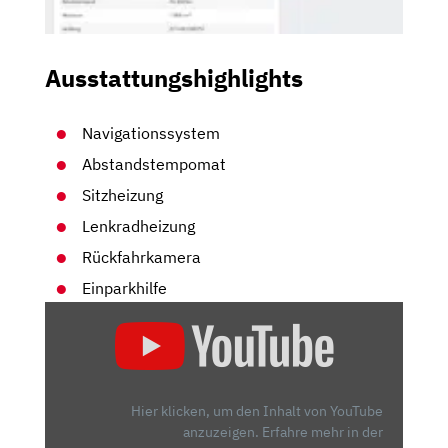
Ausstattungshighlights
Navigationssystem
Abstandstempomat
Sitzheizung
Lenkradheizung
Rückfahrkamera
Einparkhilfe
„CUPRA
LEON
VZ
(300
PS):
Hier klicken, um den Inhalt von YouTube
HOT
anzuzeigen.
Erfahre mehr in der