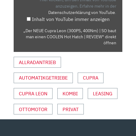
400NM)
anzuzeigen.
Erfahre mehr in der
Datenschutzerklärung von YouTube
.
|
Inhalt von YouTube immer anzeigen
SO
BAUT
„Der NEUE Cupra Leon (300PS, 400Nm) | SO baut
MAN
man einen COOLEN Hot Hatch | REVIEW“ direkt
EINEN
öffnen
COOLEN
HOT
ALLRADANTRIEB
HATCH
|
AUTOMATIKGETRIEBE
CUPRA
REVIEW“
VON
YOUTUBE
CUPRA LEON
KOMBI
LEASING
ANZEIGEN
OTTOMOTOR
PRIVAT