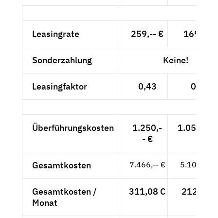
Leasingrate
259,-- €
169,-- €
Sonderzahlung
Keine!
Leasingfaktor
0,43
0,33
Überführungskosten
1.250,-
1.050,42 
- €
Gesamtkosten
7.466,-- €
5.106,42 
Gesamtkosten /
311,08 €
212,77 €
Monat