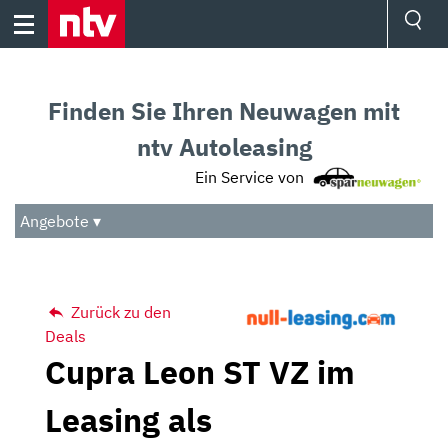
Skip
to
content
Ressorts
Sport
Finden Sie Ihren Neuwagen mit
Börse
Wetter
ntv Autoleasing
TV
Ein Service von
Video
Audio
Angebote ▾
Das Beste
Zurück zu den
Deals
Cupra Leon ST VZ im
Leasing als