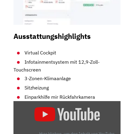
Ausstattungshighlights
Virtual Cockpit
Infotainmentsystem mit 12,9-Zoll-
Touchscreen
3-Zonen-Klimaanlage
Sitzheizung
Einparkhilfe mir Rückfahrkamera
„DER
NEUE
CUPRA
LEON
(300PS,
Hier klicken, um den Inhalt von YouTube