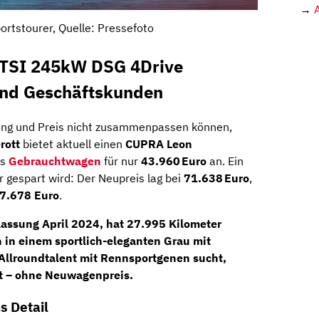
→
ortstourer, Quelle: Pressefoto
 TSI 245kW DSG 4Drive
 und Geschäftskunden
tung und Preis nicht zusammenpassen können,
rott
bietet aktuell einen
CUPRA Leon
ls
Gebrauchtwagen
für nur
43.960 Euro
an. Ein
ier gespart wird: Der Neupreis lag bei
71.638 Euro
,
7.678 Euro
.
lassung April 2024
, hat
27.995 Kilometer
h in einem sportlich-eleganten
Grau
mit
 Allroundtalent mit Rennsportgenen sucht,
t – ohne Neuwagenpreis.
s Detail