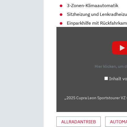
3-Zonen-Klimaautomatik
Sitzheizung und Lenkradheiz
Einparkhilfe mit Rückfahrka
„2025
CUPRA
LEON
SPORTSTOURER
VZ
(333
Hier klicken, um 
PS):
FAMILIENFREUNDLICHER
Inhalt v
UNDERCOVER
RENNWAGEN
–
„2025 Cupra Leon Sportstourer VZ 
AUTOPHORIE“
VON
YOUTUBE
ALLRADANTRIEB
AUTOMA
ANZEIGEN