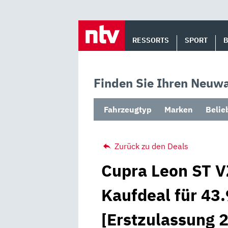
Skip
to
RESSORTS
SPORT
content
Finden Sie Ihren Neuwa
Fahrzeugtyp
Marken
Belie
Zurück zu den Deals
Cupra Leon ST V
Kaufdeal für 43.
[Erstzulassung 