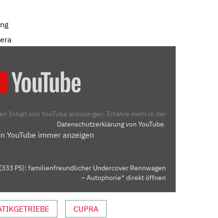
ung
mera
den Inhalt von YouTube anzuzeigen.
Erfahre mehr in der
Datenschutzerklärung von YouTube
.
on YouTube immer anzeigen
(333 PS): familienfreundlicher Undercover Rennwagen
– Autophorie“ direkt öffnen
TIKGETRIEBE
CUPRA