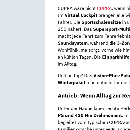
CUPRA wäre nicht
CUPRA
, wenn h
Im
Virtual Cockpit
prangen alle wi
Fahrer. Die
Sportschalensitze
in L
250 nähert. Das
Supersport-Mult
macht jede Fahrt zum Fahrerlebnis
Soundsystem
, während die
3-Zon
Wohlfühlklima sorgt, vorne wie hi
an kühlen Tagen. Die
Einparkhilf
im Alltag.
Und on top? Das
Vision-Plus-Pak
Winterpaket
macht ihn fit für die 
Antrieb: Wenn Alltag zur R
Unter der Haube lauert echte Per
PS und 420 Nm Drehmoment
. In
begleitet vom typischen CUPRA-Soun
Familienkutsche unterwegs, sonde