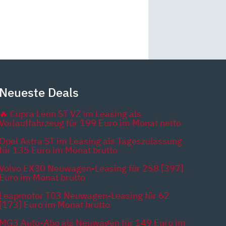
Neueste Deals
🔥 Cupra Leon ST VZ im Leasing als
Vorlauffahrzeug für 199 Euro im Monat netto
Opel Astra ST im Leasing als Tageszulassung
für 135 Euro im Monat brutto
Volvo EX30 Neuwagen-Leasing für 258 [397]
Euro im Monat brutto
Leapmotor T03 Neuwagen-Leasing für 62
[173] Euro im Monat brutto
MG3 Auto-Abo als Neuwagen für 149 Euro im