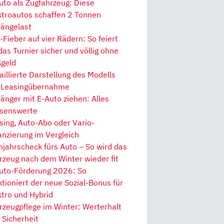
uto als Zugfahrzeug: Diese
ktroautos schaffen 2 Tonnen
ängelast
Fieber auf vier Rädern: So feiert
 das Turnier sicher und völlig ohne
geld
aillierte Darstellung des Modells
 Leasingübernahme
änger mit E-Auto ziehen: Alles
senswerte
sing, Auto-Abo oder Vario-
anzierung im Vergleich
hjahrscheck fürs Auto – So wird das
rzeug nach dem Winter wieder fit
uto-Förderung 2026: So
ktioniert der neue Sozial-Bonus für
ktro und Hybrid
rzeugpflege im Winter: Werterhalt
 Sicherheit