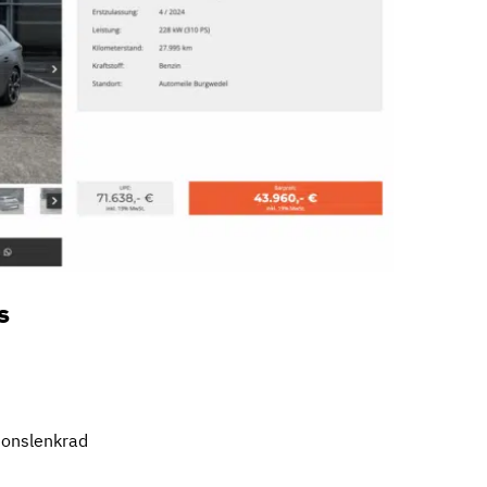
s
ionslenkrad