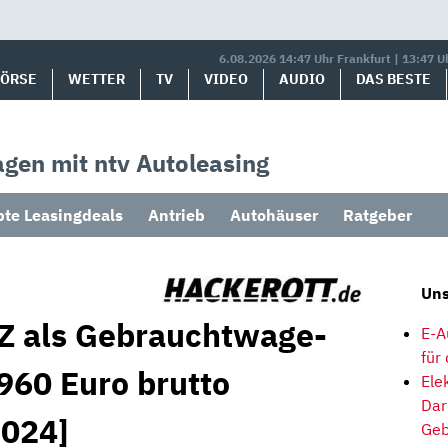
6.08.2026 14:47 Uhr Frankfurt | 13:47 U
BÖRSE
WETTER
TV
VIDEO
AUDIO
DAS BESTE
gen mit ntv Autoleasing
bte Leasingdeals
Antrieb
Autohäuser
Ratgeber
Uns
Z als Gebrauchtwage-
E-A
für
960 Euro brutto
Ele
Dar
2024]
Geb