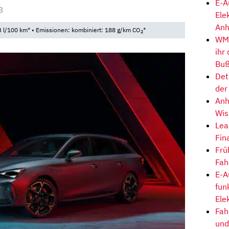
E-A
3
Ele
Anh
 l/100 km* • Emissionen: kombiniert: 188 g/km CO
*
2
WM-
ihr
Buß
Det
der
Anh
Wis
Lea
Fin
Frü
Fah
E-A
fun
Ele
Fah
und