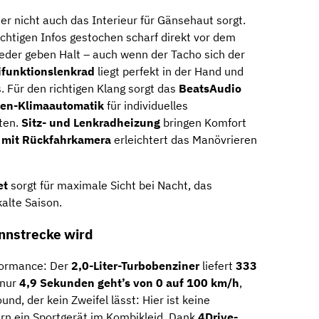
ier nicht auch das Interieur für Gänsehaut sorgt.
chtigen Infos gestochen scharf direkt vor dem
eder geben Halt – auch wenn der Tacho sich der
ifunktionslenkrad
liegt perfekt in der Hand und
. Für den richtigen Klang sorgt das
BeatsAudio
en-Klimaautomatik
für individuelles
nten.
Sitz- und Lenkradheizung
bringen Komfort
e mit Rückfahrkamera
erleichtert das Manövrieren
et
sorgt für maximale Sicht bei Nacht, das
kalte Saison.
ennstrecke wird
formance: Der
2,0-Liter-Turbobenziner
liefert
333
 nur
4,9 Sekunden geht’s von 0 auf 100 km/h
,
d, der kein Zweifel lässt: Hier ist keine
rn ein Sportgerät im Kombikleid. Dank
4Drive-