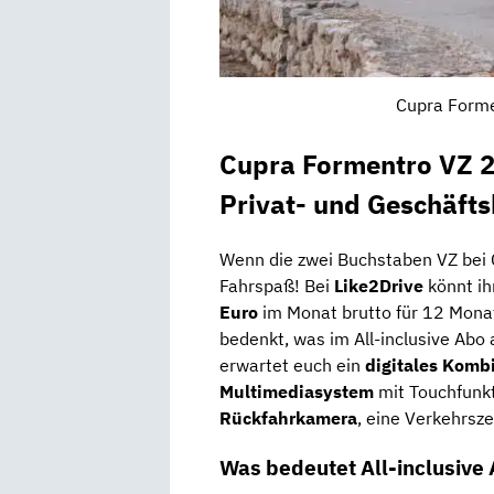
Cupra Forme
Cupra Formentro VZ 2
Privat- und Geschäft
Wenn die zwei Buchstaben VZ bei 
Fahrspaß! Bei
Like2Drive
könnt ih
Euro
im Monat brutto für 12 Monat
bedenkt, was im All-inclusive Abo 
erwartet euch ein
digitales Komb
Multimediasystem
mit Touchfunk
Rückfahrkamera
, eine Verkehrsz
Was bedeutet All-inclusive