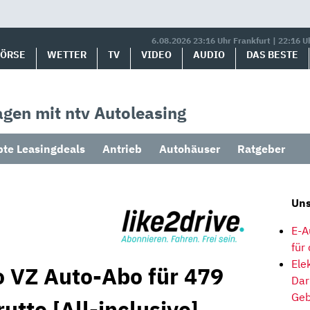
6.08.2026 23:16 Uhr Frankfurt | 22:16 U
BÖRSE
WETTER
TV
VIDEO
AUDIO
DAS BESTE
gen mit ntv Autoleasing
bte Leasingdeals
Antrieb
Autohäuser
Ratgeber
Uns
E-A
für
Ele
 VZ Auto-Abo für 479
Dar
Geb
utto [All-inclusive]