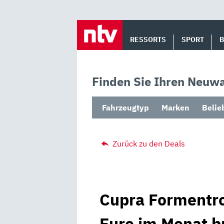
Skip
to
RESSORTS
SPORT
content
Finden Sie Ihren Neuwa
Fahrzeugtyp
Marken
Belie
Zurück zu den Deals
Cupra Formentro
Euro im Monat br