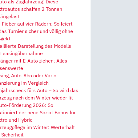
uto als Zugfahrzeug: Diese
ktroautos schaffen 2 Tonnen
ängelast
Fieber auf vier Rädern: So feiert
 das Turnier sicher und völlig ohne
geld
aillierte Darstellung des Modells
 Leasingübernahme
änger mit E-Auto ziehen: Alles
senswerte
sing, Auto-Abo oder Vario-
anzierung im Vergleich
hjahrscheck fürs Auto – So wird das
rzeug nach dem Winter wieder fit
uto-Förderung 2026: So
ktioniert der neue Sozial-Bonus für
ktro und Hybrid
rzeugpflege im Winter: Werterhalt
 Sicherheit