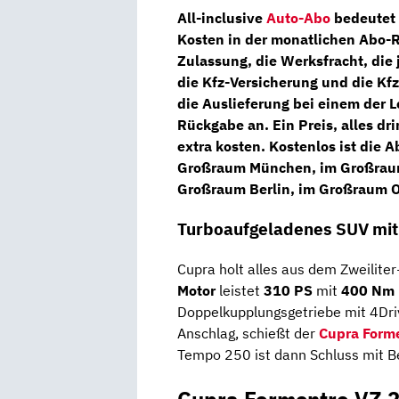
All-inclusive
Auto-Abo
bedeutet 
Kosten in der monatlichen Abo-R
Zulassung,
die
Werksfracht,
die
die
Kfz-Versicherung
und die
Kfz
die Auslieferung bei einem der 
Rückgabe
an. Ein Preis, alles d
extra kosten. Kostenlos ist die
Großraum München, im Großraum
Großraum Berlin, im Großraum
Turboaufgeladenes SUV mit
Cupra holt alles aus dem Zweilite
Motor
leistet
310 PS
mit
400
Nm 
Doppelkupplungsgetriebe mit 4Driv
Anschlag, schießt der
Cupra Form
Tempo 250 ist dann Schluss mit B
Cupra Formentro VZ 2