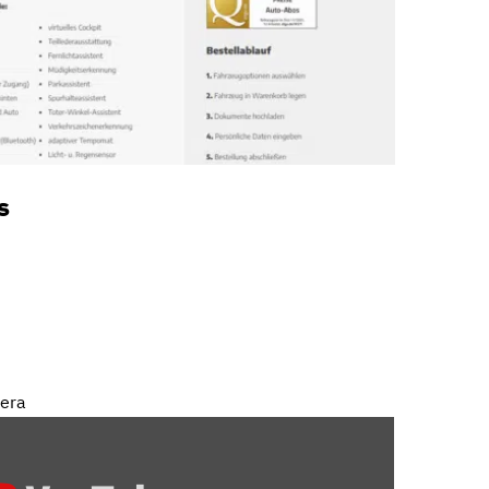
s
mera