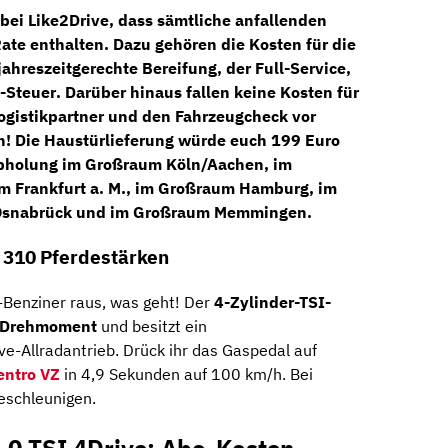
bei Like2Drive, dass sämtliche anfallenden
ate enthalten. Dazu gehören die Kosten für die
jahreszeitgerechte Bereifung,
der
Full-Service
,
-Steuer
. Darüber hinaus fallen keine Kosten für
Logistikpartner und den
Fahrzeugcheck
vor
rin! Die Haustürlieferung würde euch 199 Euro
 Abholung im Großraum Köln/Aachen, im
 Frankfurt a. M., im Großraum Hamburg, im
 Osnabrück und im Großraum Memmingen.
 310 Pferdestärken
r-Benziner raus, was geht! Der
4-Zylinder-TSI-
Drehmoment
und besitzt ein
e-Allradantrieb. Drück ihr das Gaspedal auf
entro VZ
in 4,9 Sekunden auf 100 km/h. Bei
eschleunigen.
.0 TSI 4Drive: Abo-Kosten