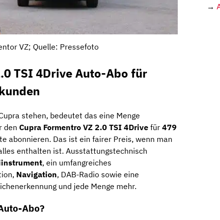
→
ntor VZ; Quelle: Pressefoto
.0 TSI 4Drive Auto-Abo für
skunden
Cupra stehen, bedeutet das eine Menge
r den
Cupra Formentro VZ 2.0 TSI 4Drive
für
479
e abonnieren. Das ist ein fairer Preis, wenn man
alles enthalten ist. Ausstattungstechnisch
iinstrument
, ein umfangreiches
tion,
Navigation
, DAB-Radio sowie eine
eichenerkennung und jede Menge mehr.
 Auto-Abo?