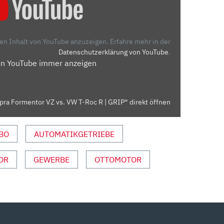
den Inhalt von YouTube anzuzeigen.
Erfahre mehr in der
Datenschutzerklärung von YouTube
.
on YouTube immer anzeigen
ra Formentor VZ vs. VW T-Roc R | GRIP“ direkt öffnen
BO
AUTOMATIKGETRIEBE
OR
GEWERBE
OTTOMOTOR