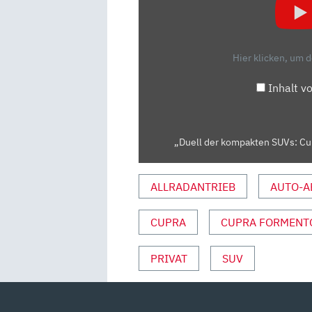
SUVS:
CUPRA
FORMENTOR
Hier klicken, um 
VZ
VS.
Inhalt v
VW
T-
ROC
„Duell der kompakten SUVs: Cup
R
|
GRIP“
ALLRADANTRIEB
AUTO-A
VON
YOUTUBE
CUPRA
CUPRA FORMENT
ANZEIGEN
PRIVAT
SUV