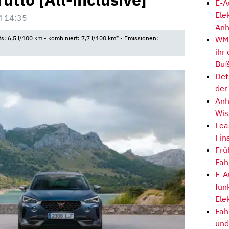
E-A
Ele
M 14:35
Anh
WM-
ts: 6,5 l/100 km • kombiniert: 7,7 l/100 km* • Emissionen:
ihr
Buß
Det
der
Anh
Wis
Lea
Fin
Frü
Fah
E-A
fun
Ele
Fah
und