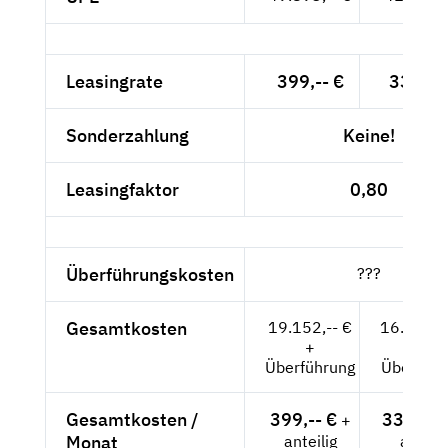
Leasingrate
399,-- €
335,29
Sonderzahlung
Keine!
Leasingfaktor
0,80
Überführungskosten
???
Gesamtkosten
19.152,-- €
16.094,1
+
+
Überführung
Überführ
Gesamtkosten /
399,-- €
335,29 
+
Monat
anteilig
anteili