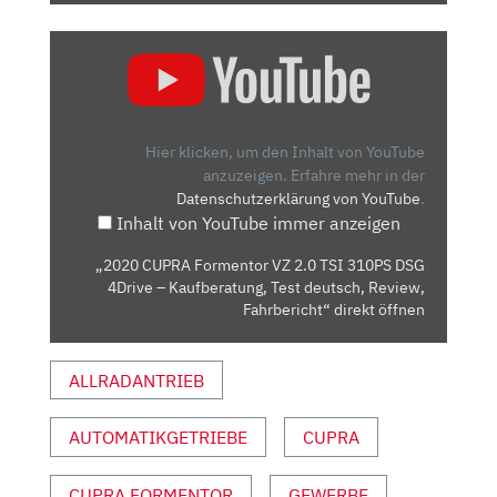
„2020
CUPRA
FORMENTOR
VZ
2.0
Hier klicken, um den Inhalt von YouTube
TSI
anzuzeigen.
Erfahre mehr in der
Datenschutzerklärung von YouTube
.
310PS
Inhalt von YouTube immer anzeigen
DSG
4DRIVE
„2020 CUPRA Formentor VZ 2.0 TSI 310PS DSG
–
4Drive – Kaufberatung, Test deutsch, Review,
KAUFBERATUNG,
Fahrbericht“ direkt öffnen
TEST
DEUTSCH,
ALLRADANTRIEB
REVIEW,
FAHRBERICHT“
AUTOMATIKGETRIEBE
CUPRA
VON
YOUTUBE
ANZEIGEN
CUPRA FORMENTOR
GEWERBE