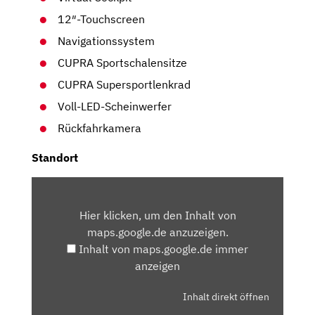
12″-Touchscreen
Navigationssystem
CUPRA Sportschalensitze
CUPRA Supersportlenkrad
Voll-LED-Scheinwerfer
Rückfahrkamera
Standort
INHALT
VON
Hier klicken, um den Inhalt von
MAPS.GOOGLE.DE
maps.google.de anzuzeigen.
ANZEIGEN
Inhalt von maps.google.de immer
anzeigen
Inhalt direkt öffnen