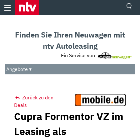
Skip
to
content
Ressorts
Sport
Finden Sie Ihren Neuwagen mit
Börse
Wetter
ntv Autoleasing
TV
Ein Service von
Video
Audio
Angebote ▾
Das Beste
Zurück zu den
Deals
Cupra Formentor VZ im
Leasing als