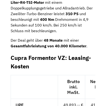
Liter-R4-TSI-Motor
mit einem
Doppelkupplungsgetriebe und Allradantrieb. Der
Zweiliter-Turbo-Benziner leistet
310 PS
und
beschleunigt mit
400
Nm
Drehmoment in 4,9
Sekunden auf 100 km/h. Bei 250 km/h ist
Schluss mit beschleunigen.
Der Deal geht über
48 Monate
mit einer
Gesamtfahrleistung von 40.000 Kilometer
.
Cupra Formentor VZ: Leasing-
Kosten
Brutto
Netto ex
inkl.
MwSt
MwSt.
UPE
49.893,-- €
41.927,-