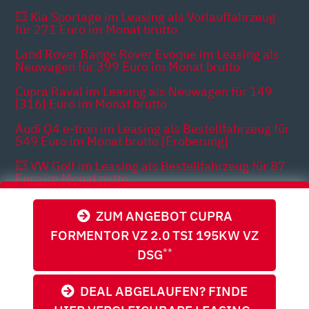
💥 Kia Sportage im Leasing als Vorlauffahrzeug
für 271 Euro im Monat brutto
Land Rover Range Rover Evoque im Leasing als
Neuwagen für 399 Euro im Monat brutto
Cupra Raval im Leasing als Neuwagen für 149
[316] Euro im Monat brutto
Audi Q4 e-tron im Leasing als Bestellfahrzeug für
549 Euro im Monat brutto [Eroberung]
💥 VW Golf im Leasing als Bestellfahrzeug für 87
Euro im Monat netto
Cupra Born im Leasing als Neuwagen für 342
ZUM ANGEBOT CUPRA
Euro im Monat brutto
FORMENTOR VZ 2.0 TSI 195KW VZ
DSG
**
Themen
DEAL ABGELAUFEN? FINDE