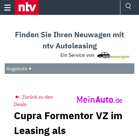
Skip
to
content
Ressorts
Sport
Finden Sie Ihren Neuwagen mit
Börse
Wetter
ntv Autoleasing
TV
Ein Service von
Video
Audio
Angebote ▾
Das Beste
Zurück zu den
Deals
Cupra Formentor VZ im
Leasing als