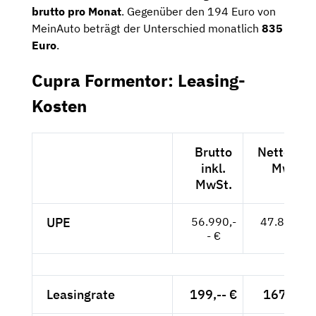
brutto pro Monat
. Gegenüber den 194 Euro von
MeinAuto beträgt der Unterschied monatlich
835
Euro
.
Cupra Formentor: Leasing-
Kosten
Brutto
Netto exkl
inkl.
MwSt.
MwSt.
UPE
56.990,-
47.891,-- 
- €
Leasingrate
199,-- €
167,23 €