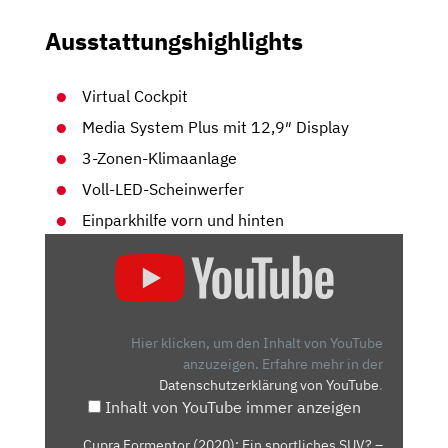
Ausstattungshighlights
Virtual Cockpit
Media System Plus mit 12,9″ Display
3-Zonen-Klimaanlage
Voll-LED-Scheinwerfer
Einparkhilfe vorn und hinten
„CUPRA
FORMENTOR
(2020):
EIN
SPORTLICHES
Hier klicken, um den Inhalt von YouTube
SUV?
anzuzeigen.
Erfahre mehr in der
Datenschutzerklärung von YouTube
.
–
Inhalt von YouTube immer anzeigen
VORFAHRT
(REVIEW)
„Cupra Formentor (2020): Ein sportliches SUV? –