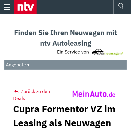
Skip
to
content
Ressorts
Sport
Finden Sie Ihren Neuwagen mit
Börse
Wetter
ntv Autoleasing
TV
Ein Service von
Video
Audio
Angebote ▾
Das Beste
Zurück zu den
Deals
Cupra Formentor VZ im
Leasing als Neuwagen