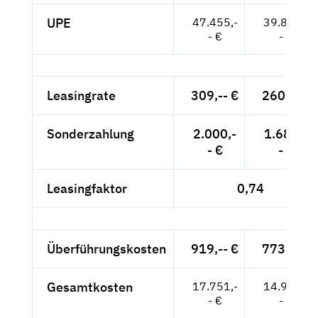
UPE
47.455,-
39.878,-
- €
- €
Leasingrate
309,-- €
260,-- €
Sonderzahlung
2.000,-
1.681,-
- €
- €
Leasingfaktor
0,74
Überführungskosten
919,-- €
773,-- €
Gesamtkosten
17.751,-
14.934,-
- €
- €