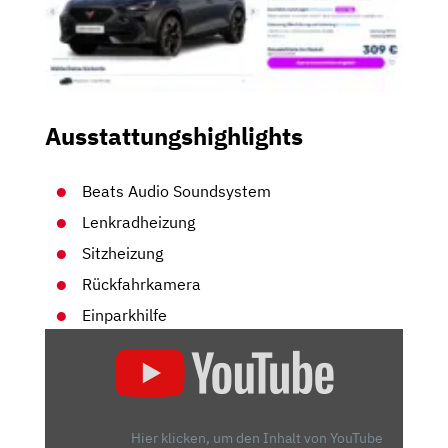
Ausstattungshighlights
Beats Audio Soundsystem
Lenkradheizung
Sitzheizung
Rückfahrkamera
Einparkhilfe
„SPARSAM
UND
SPASSIG –
D
ER C
Hier klicken, um den Inhalt von YouTube