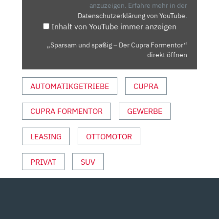
UPRA F
anzuzeigen.
Erfahre mehr in der
Datenschutzerklärung von YouTube
.
ORMENTOR“ V
Inhalt von YouTube immer anzeigen
ON Y
OUTUBE A
„Sparsam und spaßig – Der Cupra Formentor“
NZEIGEN
direkt öffnen
AUTOMATIKGETRIEBE
CUPRA
CUPRA FORMENTOR
GEWERBE
LEASING
OTTOMOTOR
PRIVAT
SUV