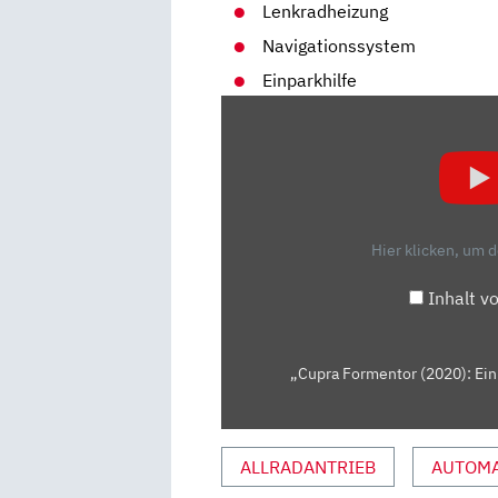
Lenkradheizung
Navigationssystem
Einparkhilfe
„CUPRA
FORMENTOR
(2020):
EIN
SPORTLICHES
SUV?
Hier klicken, um 
–
VORFAHRT
Inhalt v
(REVIEW)
|
AUTO
„Cupra Formentor (2020): Ein 
MOTOR
UND
SPORT“
ALLRADANTRIEB
AUTOMA
VON