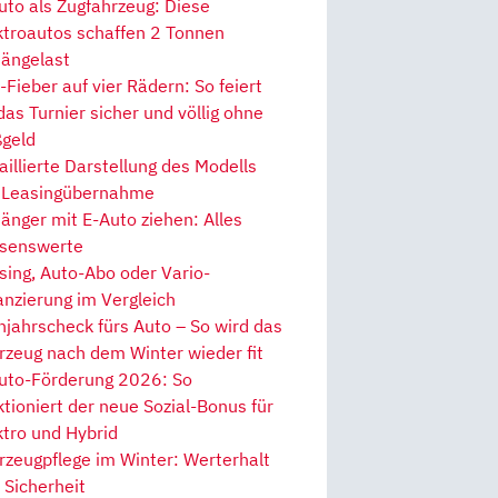
uto als Zugfahrzeug: Diese
ktroautos schaffen 2 Tonnen
ängelast
Fieber auf vier Rädern: So feiert
 das Turnier sicher und völlig ohne
geld
aillierte Darstellung des Modells
 Leasingübernahme
änger mit E-Auto ziehen: Alles
senswerte
sing, Auto-Abo oder Vario-
anzierung im Vergleich
hjahrscheck fürs Auto – So wird das
rzeug nach dem Winter wieder fit
uto-Förderung 2026: So
ktioniert der neue Sozial-Bonus für
ktro und Hybrid
rzeugpflege im Winter: Werterhalt
 Sicherheit