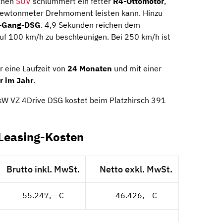
chen
SUV
schlummert ein fetter
R4-Ottomotor
,
ewtonmeter Drehmoment leisten kann. Hinzu
-Gang-DSG
. 4,9 Sekunden reichen dem
f 100 km/h zu beschleunigen. Bei 250 km/h ist
r eine Laufzeit von
24 Monaten
und mit einer
r im Jahr
.
kW VZ 4Drive DSG kostet beim Platzhirsch 391
Leasing-Kosten
Brutto inkl. MwSt.
Netto exkl. MwSt.
55.247,-- €
46.426,-- €