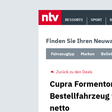
Skip
to
RESSORTS
SPORT
content
Finden Sie Ihren Neuwa
Fahrzeugtyp
Marken
Belie
Zurück zu den Deals
Cupra Formentor
Bestellfahrzeug
netto