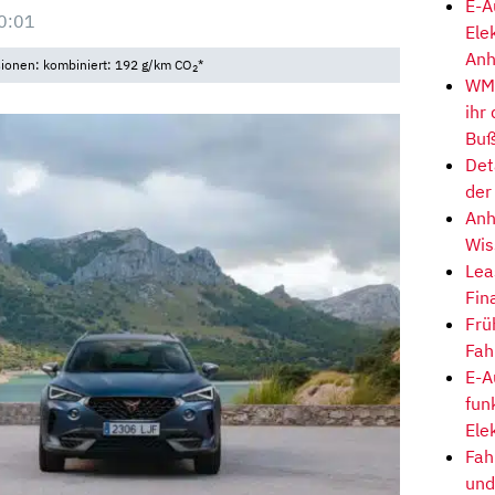
E-A
0:01
Ele
Anh
sionen: kombiniert: 192 g/km CO
*
2
WM-
ihr
Buß
Det
der
Anh
Wis
Lea
Fin
Frü
Fah
E-A
fun
Ele
Fah
und