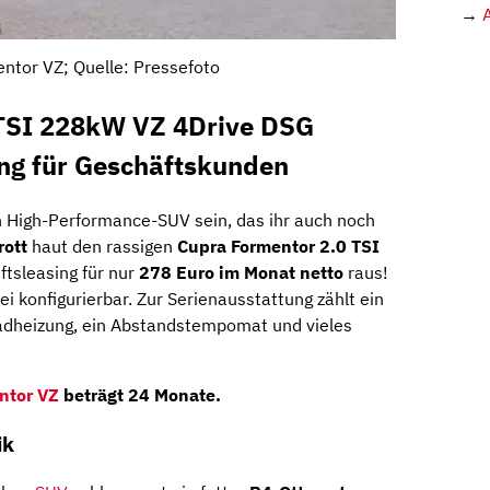
→
ntor VZ; Quelle: Pressefoto
 TSI 228kW VZ 4Drive DSG
ing für Geschäftskunden
n High-Performance-SUV sein, das ihr auch noch
rott
haut den rassigen
Cupra Formentor 2.0 TSI
tsleasing für nur
278 Euro im Monat netto
raus!
rei konfigurierbar. Zur Serienausstattung zählt ein
kradheizung, ein Abstandstempomat und vieles
ntor VZ
beträgt 24 Monate.
ik