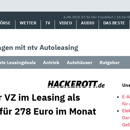
6.08.2026 17:16 Uhr Frankfurt | 16:16 U
BÖRSE
WETTER
TV
VIDEO
AUDIO
DAS BESTE
gen mit ntv Autoleasing
bte Leasingdeals
Antrieb
Autohäuser
Ratgeber
Uns
 VZ im Leasing als
E-A
für
 für 278 Euro im Monat
Ele
Dar
Geb