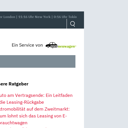
hr London | 11:16 Uhr New York | 0:16 Uhr Tokio
Ein Service von
ere Ratgeber
uto am Vertragsende: Ein Leitfaden
 die Leasing-Rückgabe
ktromobilität auf dem Zweitmarkt:
um lohnt sich das Leasing von E-
rauchtwagen