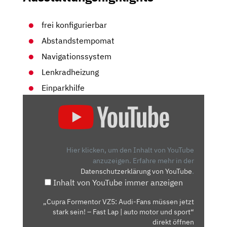
frei konfigurierbar
Abstandstempomat
Navigationssystem
Lenkradheizung
Einparkhilfe
„CUPRA
FORMENTOR
VZ5:
AUDI-
FANS
Hier klicken, um den Inhalt von YouTube
MÜSSEN
anzuzeigen.
Erfahre mehr in der
Datenschutzerklärung von YouTube
.
JETZT
Inhalt von YouTube immer anzeigen
STARK
SEIN!
„Cupra Formentor VZ5: Audi-Fans müssen jetzt
–
stark sein! – Fast Lap | auto motor und sport“
FAST
direkt öffnen