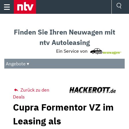
Skip
to
content
Ressorts
Sport
Finden Sie Ihren Neuwagen mit
Börse
Wetter
ntv Autoleasing
TV
Ein Service von
Video
Audio
Angebote ▾
Das Beste
Zurück zu den
Deals
Cupra Formentor VZ im
Leasing als