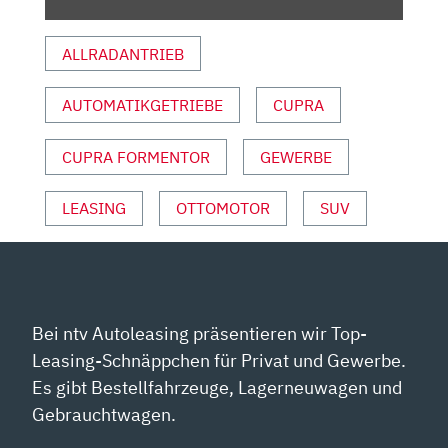
LAP
|
ALLRADANTRIEB
AUTO
MOTOR
AUTOMATIKGETRIEBE
CUPRA
UND
SPORT“
VON
CUPRA FORMENTOR
GEWERBE
YOUTUBE
ANZEIGEN
LEASING
OTTOMOTOR
SUV
Bei ntv Autoleasing präsentieren wir Top-
Leasing-Schnäppchen für Privat und Gewerbe.
Es gibt Bestellfahrzeuge, Lagerneuwagen und
Gebrauchtwagen.