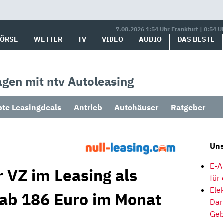
7.08.2026 1:54 Uhr Frankfurt | 0:54 U
BÖRSE
WETTER
TV
VIDEO
AUDIO
DAS BESTE
gen mit ntv Autoleasing
bte Leasingdeals
Antrieb
Autohäuser
Ratgeber
Uns
E-A
 VZ im Leasing als
für
Ele
 ab 186 Euro im Monat
Dar
Geb