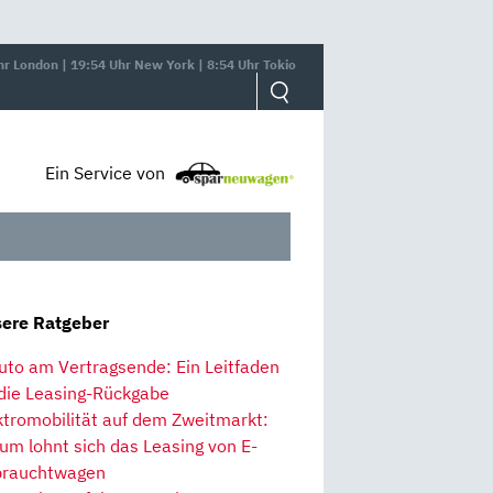
hr London | 19:54 Uhr New York | 8:54 Uhr Tokio
Ein Service von
ere Ratgeber
uto am Vertragsende: Ein Leitfaden
 die Leasing-Rückgabe
ktromobilität auf dem Zweitmarkt:
um lohnt sich das Leasing von E-
rauchtwagen