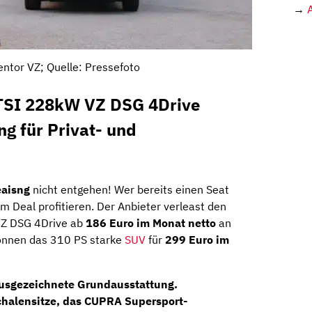
→
ntor VZ; Quelle: Pressefoto
 TSI 228kW VZ DSG 4Drive
ng für Privat- und
eaisng
nicht entgehen! Wer bereits einen Seat
m Deal profitieren. Der Anbieter verleast den
VZ DSG 4Drive ab
186 Euro im Monat netto
an
nnen das 310 PS starke
SUV
für
299 Euro im
ausgezeichnete Grundausstattung.
halensitze
, das
CUPRA Supersport-