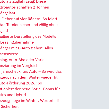
uto als Zugfahrzeug: Diese
ktroautos schaffen 2 Tonnen
ängelast
Fieber auf vier Rädern: So feiert
 das Turnier sicher und völlig ohne
geld
aillierte Darstellung des Modells
 Leasingübernahme
änger mit E-Auto ziehen: Alles
senswerte
sing, Auto-Abo oder Vario-
anzierung im Vergleich
hjahrscheck fürs Auto – So wird das
rzeug nach dem Winter wieder fit
uto-Förderung 2026: So
ktioniert der neue Sozial-Bonus für
ktro und Hybrid
rzeugpflege im Winter: Werterhalt
 Sicherheit