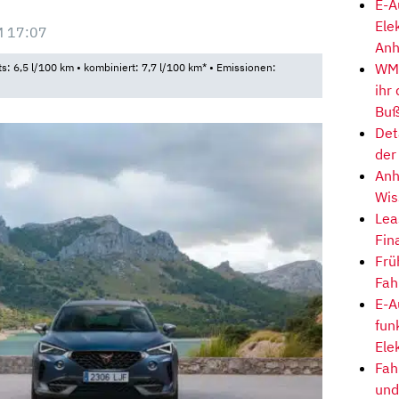
E-A
Ele
M 17:07
Anh
WM-
ts: 6,5 l/100 km • kombiniert: 7,7 l/100 km* • Emissionen:
ihr
Buß
Det
der
Anh
Wis
Lea
Fin
Frü
Fah
E-A
fun
Ele
Fah
und