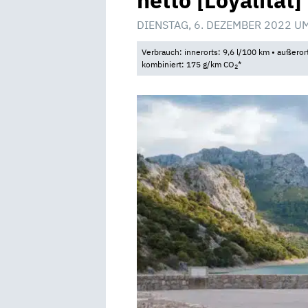
netto [Loyalität]
DIENSTAG, 6. DEZEMBER 2022 U
Verbrauch: innerorts: 9,6 l/100 km • außeror
kombiniert: 175 g/km CO
*
2