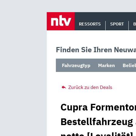
Skip
to
RESSORTS
SPORT
content
Finden Sie Ihren Neuwa
Fahrzeugtyp
Marken
Belie
Zurück zu den Deals
Cupra Formentor
Bestellfahrzeug