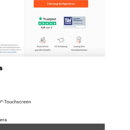
s
0″-Touchscreen
mera