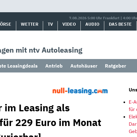
7.08.2026 5:00 Uhr Frankfurt | 4:00 Uh
BÖRSE
WETTER
TV
VIDEO
AUDIO
DAS BESTE
gen mit ntv Autoleasing
bte Leasingdeals
Antrieb
Autohäuser
Ratgeber
Uns
E-A
 im Leasing als
für
Ele
 für 229 Euro im Monat
Dar
Geb