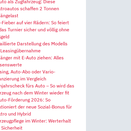
uto als Zugfahrzeug: Diese
ktroautos schaffen 2 Tonnen
ängelast
Fieber auf vier Rädern: So feiert
 das Turnier sicher und völlig ohne
geld
aillierte Darstellung des Modells
 Leasingübernahme
änger mit E-Auto ziehen: Alles
senswerte
sing, Auto-Abo oder Vario-
anzierung im Vergleich
hjahrscheck fürs Auto – So wird das
rzeug nach dem Winter wieder fit
uto-Förderung 2026: So
ktioniert der neue Sozial-Bonus für
ktro und Hybrid
rzeugpflege im Winter: Werterhalt
 Sicherheit