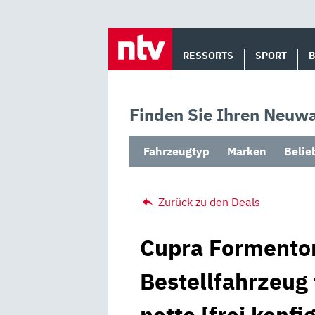
Skip
to
RESSORTS
SPORT
content
Finden Sie Ihren Neuwa
Fahrzeugtyp
Marken
Belie
Zurück zu den Deals
Cupra Formentor
Bestellfahrzeug