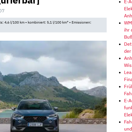
gurierbar]
E-A
Ele
07
Anh
WM-
ts: 4,6 l/100 km • kombiniert: 5,1 l/100 km* • Emissionen:
ihr
Buß
Det
der
Anh
Wis
Lea
Fin
Frü
Fah
E-A
fun
Ele
Fah
und