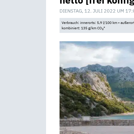
netto [frei konfi
DIENSTAG, 12. JULI 2022 UM 17:
Verbrauch: innerorts: 5,9 l/100 km • außeror
kombiniert: 135 g/km CO
*
2