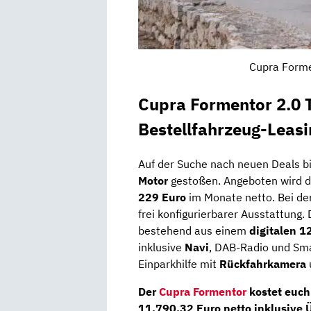
Cupra Forme
Cupra Formentor 2.0 
Bestellfahrzeug-Leas
Auf der Suche nach neuen Deals b
Motor
gestoßen. Angeboten wird 
229 Euro
im Monate netto. Bei dem
frei konfigurierbarer Ausstattung.
bestehend aus einem
digitalen 
inklusive
Navi
, DAB-Radio und Sma
Einparkhilfe mit
Rückfahrkamera
Der
Cupra Formentor
kostet euch
11.790,32
Euro netto inklusive