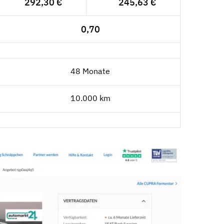
292,30 €
245,63 €
0,70
48 Monate
10.000 km