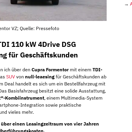
→
ntor VZ; Quelle: Pressefoto
TDI 110 kW 4Drive DSG
ing für Geschäftskunden
in ich über den
Cupra Formentor
mit einem
TDI-
das
SUV
von
null-leaesing
für Geschäftskunden ab
 Deal handelt es sich um ein Bestellfahrzeug mit
 Das Basisfahrzeug besitzt eine solide Ausstattung,
12″-Kombiinstrument
, einem Multimedia-System
rtphone-Integration sowie praktische
und vieles mehr.
 über einen Leasingzeitraum von vier Jahren
 Überführungskosten.