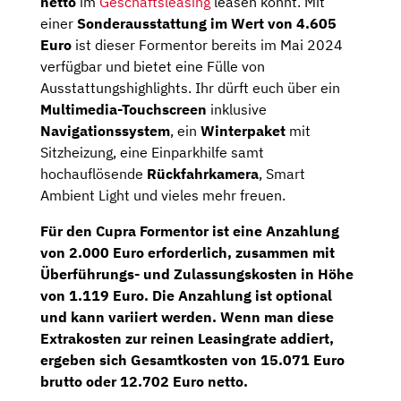
netto
im
Geschäftsleasing
leasen könnt. Mit
einer
Sonderausstattung im Wert von 4.605
Euro
ist dieser Formentor bereits im Mai 2024
verfügbar und bietet eine Fülle von
Ausstattungshighlights. Ihr dürft euch über ein
Multimedia-Touchscreen
inklusive
Navigationssystem
, ein
Winterpaket
mit
Sitzheizung, eine Einparkhilfe samt
hochauflösende
Rückfahrkamera
, Smart
Ambient Light und vieles mehr freuen.
Für den Cupra Formentor ist eine
Anzahlung
von 2.000 Euro
erforderlich, zusammen mit
Überführungs- und Zulassungskosten in Höhe
von 1.119 Euro
. Die Anzahlung ist optional
und kann variiert werden. Wenn man diese
Extrakosten zur reinen Leasingrate addiert,
ergeben sich Gesamtkosten von 15.071 Euro
brutto oder 12.702 Euro netto.