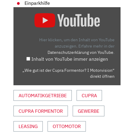
Einparkhilfe
„WIE
GUT
IST
DER
CUPRA
Hier klicken, um den Inhalt von YouTube
FORMENTOR?
anzuzeigen.
Erfahre mehr in der
Datenschutzerklärung von YouTube
.
I
Inhalt von YouTube immer anzeigen
MOTORVISION“
VON
„Wie gut ist der Cupra Formentor? I Motorvision“
YOUTUBE
direkt öffnen
ANZEIGEN
AUTOMATIKGETRIEBE
CUPRA
CUPRA FORMENTOR
GEWERBE
LEASING
OTTOMOTOR