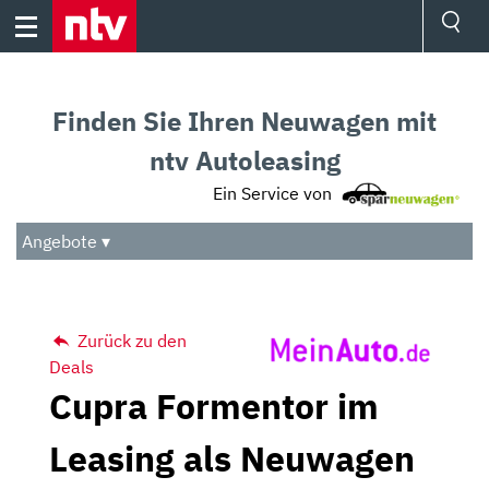
Skip
to
content
Ressorts
Sport
Finden Sie Ihren Neuwagen mit
Börse
Wetter
ntv Autoleasing
TV
Ein Service von
Video
Audio
Angebote ▾
Das Beste
Zurück zu den
Deals
Cupra Formentor im
Leasing als Neuwagen