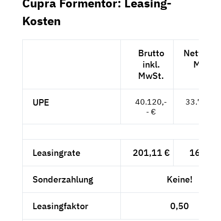
Cupra Formentor: Leasing-
Kosten
Brutto
Netto exk
inkl.
MwSt.
MwSt.
UPE
40.120,-
33.714,--
- €
Leasingrate
201,11 €
169,-- 
Sonderzahlung
Keine!
Leasingfaktor
0,50