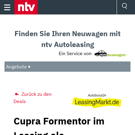
Skip
to
content
Ressorts
Sport
Finden Sie Ihren Neuwagen mit
Börse
Wetter
ntv Autoleasing
TV
Ein Service von
Video
Audio
Angebote ▾
Das Beste
Zurück zu den
Deals
Cupra Formentor im