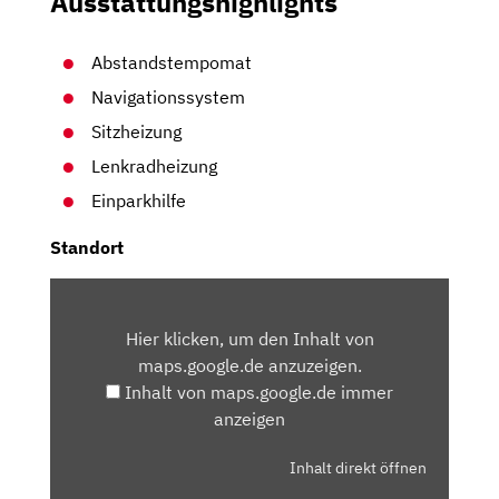
Ausstattungshighlights
Abstandstempomat
Navigationssystem
Sitzheizung
Lenkradheizung
Einparkhilfe
Standort
INHALT
VON
Hier klicken, um den Inhalt von
MAPS.GOOGLE.DE
maps.google.de anzuzeigen.
ANZEIGEN
Inhalt von maps.google.de immer
anzeigen
Inhalt direkt öffnen