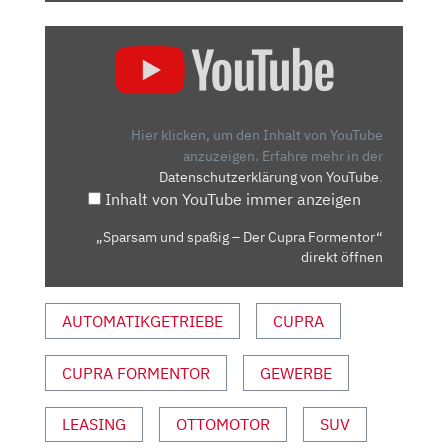
„SPARSAM
UND
SPASSIG –
D
ER C
Hier klicken, um den Inhalt von YouTube
UPRA F
anzuzeigen.
Erfahre mehr in der
Datenschutzerklärung von YouTube
.
ORMENTOR“ V
Inhalt von YouTube immer anzeigen
ON Y
OUTUBE A
„Sparsam und spaßig – Der Cupra Formentor“
NZEIGEN
direkt öffnen
AUTOMATIKGETRIEBE
CUPRA
CUPRA FORMENTOR
GEWERBE
LEASING
OTTOMOTOR
SUV