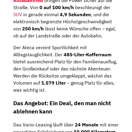
Allradantrieb
bringen die Power sicher auf die
Straße. Von
0 auf 100 km/h
beschleunigt der
SUV
in gerade einmal
4,9 Sekunden
, und die
elektronisch begrenzte Höchstgeschwindigkeit
von
250 km/h
lässt keine Wünsche offen – egal,
ob auf der Landstraße oder der Autobahn.
Der Ateca vereint Sportlichkeit mit
Alltagstauglichkeit. Der
485-Liter-Kofferraum
bietet ausreichend Platz für den Familienausflug,
den Großeinkauf oder das nächste Abenteuer.
Werden die Rücksitze umgeklappt, wächst das
Volumen auf
1.579 Liter
– genug Platz für alles,
was wichtig ist.
Das Angebot: Ein Deal, den man nicht
ablehnen kann
Das Vario-Leasing läuft über
24 Monate
mit einer
neuartigen Fahrleistung von
10.000 Kilometern
.