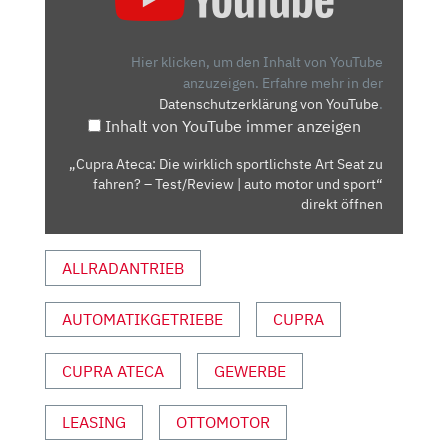
DIE
WIRKLICH
SPORTLICHSTE
Hier klicken, um den Inhalt von YouTube
ART
anzuzeigen.
Erfahre mehr in der
Datenschutzerklärung von YouTube
.
SEAT
Inhalt von YouTube immer anzeigen
ZU
FAHREN?
„Cupra Ateca: Die wirklich sportlichste Art Seat zu
–
fahren? – Test/Review | auto motor und sport“
TEST/REVIEW
direkt öffnen
|
AUTO
ALLRADANTRIEB
MOTOR
UND
AUTOMATIKGETRIEBE
CUPRA
SPORT“
VON
YOUTUBE
CUPRA ATECA
GEWERBE
ANZEIGEN
LEASING
OTTOMOTOR