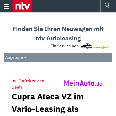
Skip
to
content
Ressorts
Sport
Finden Sie Ihren Neuwagen mit
Börse
Wetter
ntv Autoleasing
TV
Ein Service von
Video
Audio
Angebote ▾
Das Beste
Zurück zu den
Deals
Cupra Ateca VZ im
Vario-Leasing als