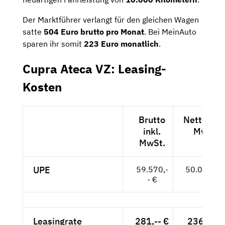
Der Marktführer verlangt für den gleichen Wagen
satte
504
Euro brutto pro Monat
. Bei MeinAuto
sparen ihr somit
223 Euro monatlich
.
Cupra Ateca VZ: Leasing-
Kosten
Brutto
Netto exkl
inkl.
MwSt.
MwSt.
UPE
59.570,-
50.059,-- 
- €
Leasingrate
281,-- €
236,13 €