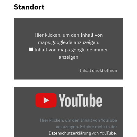
Standort
INHALT
VON
Hier klicken, um den Inhalt von
MAPS.GOOGLE.DE
maps.google.de anzuzeigen.
ANZEIGEN
Inhalt von maps.google.de immer
anzeigen
Inhalt direkt öffnen
„CITROEN
E-
C4
2021:
ERFRISCHEND
Hier klicken, um den Inhalt von YouTube
ANDERS
anzuzeigen.
Erfahre mehr in der
Datenschutzerklärung von YouTube
.
–