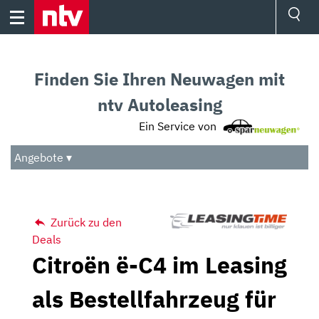
Skip
to
content
Ressorts
Sport
Finden Sie Ihren Neuwagen mit
Börse
Wetter
ntv Autoleasing
TV
Ein Service von
Video
Audio
Angebote ▾
Das Beste
Zurück zu den
Deals
Citroën ë-C4 im Leasing
als Bestellfahrzeug für