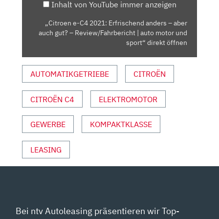
Inhalt von YouTube immer anzeigen
ABER
AUCH
„Citroen e-C4 2021: Erfrischend anders – aber
GUT?
auch gut? – Review/Fahrbericht | auto motor und
–
sport“ direkt öffnen
REVIEW/FAHRBERICHT
|
AUTOMATIKGETRIEBE
CITROËN
AUTO
MOTOR
CITROËN C4
ELEKTROMOTOR
UND
SPORT“
VON
GEWERBE
KOMPAKTKLASSE
YOUTUBE
ANZEIGEN
LEASING
Bei ntv Autoleasing präsentieren wir Top-