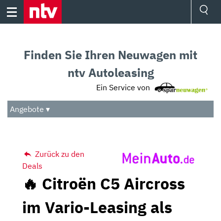
Skip
to
content
Ressorts
Sport
Finden Sie Ihren Neuwagen mit
Börse
Wetter
ntv Autoleasing
TV
Ein Service von
Video
Audio
Angebote ▾
Das Beste
Zurück zu den
Deals
🔥 Citroën C5 Aircross
im Vario-Leasing als