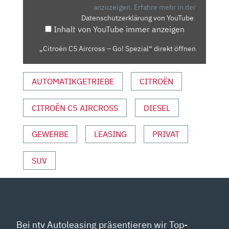
SPEZIAL“
anzuzeigen.
Erfahre mehr in der
Datenschutzerklärung von YouTube
.
VON
Inhalt von YouTube immer anzeigen
YOUTUBE
ANZEIGEN
„Citroën C5 Aircross – Go! Spezial“ direkt öffnen
AUTOMATIKGETRIEBE
CITROËN
CITROËN C5 AIRCROSS
DIESEL
GEWERBE
LEASING
PRIVAT
SUV
Bei ntv Autoleasing präsentieren wir Top-