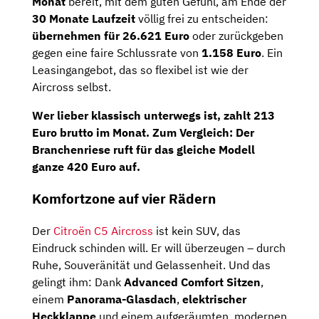
Monat
bereit, mit dem guten Gefühl, am Ende der
30 Monate Laufzeit
völlig frei zu entscheiden:
übernehmen für 26.621 Euro
oder zurückgeben
gegen eine faire Schlussrate von
1.158 Euro
. Ein
Leasingangebot, das so flexibel ist wie der
Aircross selbst.
Wer lieber klassisch unterwegs ist, zahlt 213
Euro brutto im Monat. Zum Vergleich: Der
Branchenriese ruft für das gleiche Modell
ganze
420 Euro
auf.
Komfortzone auf vier Rädern
Der
Citroën C5 Aircross
ist kein SUV, das
Eindruck schinden will. Er will überzeugen – durch
Ruhe, Souveränität und Gelassenheit. Und das
gelingt ihm: Dank
Advanced Comfort Sitzen
,
einem
Panorama-Glasdach
,
elektrischer
Heckklappe
und einem aufgeräumten, modernen