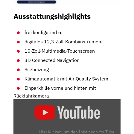
Ausstattungshighlights
frei konfigurierbar
digitales 12,3-Zoll-Kombiinstrument
10-Zoll-Multimedia-Touchscreen
3D Connected Navigation
Sitzheizung
Klimaautomatik mit Air Quality System
Einparkhilfe vorne und hinten mit
Rückfahrkamera
„CITROËN
C5
AIRCROSS
–
GO!
Hier klicken, um den Inhalt von YouTube