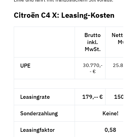
Citroën C4 X: Leasing-Kosten
Brutto
Netto exkl
inkl.
MwSt.
MwSt.
UPE
30.770,-
25.857,-- 
- €
Leasingrate
179,-- €
150,42 €
Sonderzahlung
Keine!
Leasingfaktor
0,58