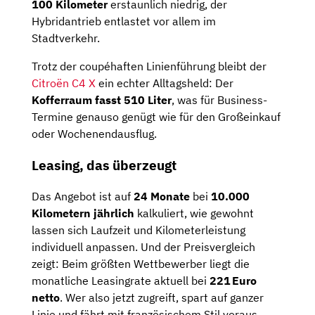
100 Kilometer
erstaunlich niedrig, der
Hybridantrieb entlastet vor allem im
Stadtverkehr.
Trotz der coupéhaften Linienführung bleibt der
Citroën C4 X
ein echter Alltagsheld: Der
Kofferraum fasst 510 Liter
, was für Business-
Termine genauso genügt wie für den Großeinkauf
oder Wochenendausflug.
Leasing, das überzeugt
Das Angebot ist auf
24 Monate
bei
10.000
Kilometern jährlich
kalkuliert, wie gewohnt
lassen sich Laufzeit und Kilometerleistung
individuell anpassen. Und der Preisvergleich
zeigt: Beim größten Wettbewerber liegt die
monatliche Leasingrate aktuell bei
221 Euro
netto
. Wer also jetzt zugreift, spart auf ganzer
Linie und fährt mit französischem Stil voraus.