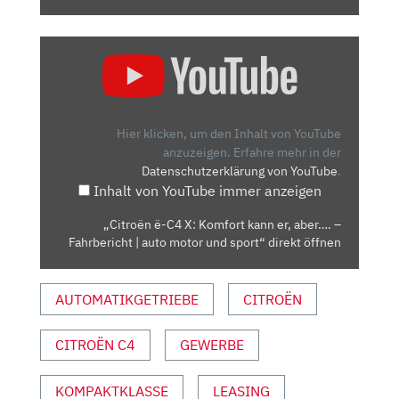
„CITROËN
Ë-
C4
X:
KOMFORT
Hier klicken, um den Inhalt von YouTube
KANN
anzuzeigen.
Erfahre mehr in der
Datenschutzerklärung von YouTube
.
ER,
Inhalt von YouTube immer anzeigen
ABER….
–
„Citroën ë-C4 X: Komfort kann er, aber…. –
FAHRBERICHT
Fahrbericht | auto motor und sport“ direkt öffnen
|
AUTO
AUTOMATIKGETRIEBE
CITROËN
MOTOR
UND
SPORT“
CITROËN C4
GEWERBE
VON
YOUTUBE
KOMPAKTKLASSE
LEASING