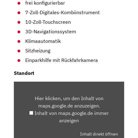
frei konfigurierbar
7-Zoll-Digitales-Kombiinstrument
10-Zoll-Touchscreen
3D-Navigationssystem
Klimaautomatik
Sitzheizung
Einparkhilfe mit Rückfahrkamera
Standort
INHALT
VON
Hier klicken, um den Inhalt von
MAPS.GOOGLE.DE
maps.google.de anzuzeigen.
ANZEIGEN
Inhalt von maps.google.de immer
anzeigen
Inhalt direkt öffnen