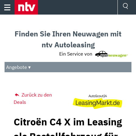
Skip
to
content
Ressorts
Sport
Finden Sie Ihren Neuwagen mit
Börse
Wetter
ntv Autoleasing
TV
Ein Service von
Video
Audio
Angebote ▾
Das Beste
Zurück zu den
Deals
Citroën C4 X im Leasing